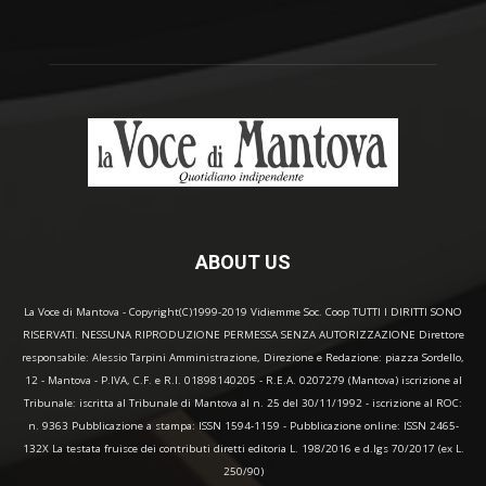
ABOUT US
La Voce di Mantova - Copyright(C)1999-2019 Vidiemme Soc. Coop TUTTI I DIRITTI SONO
RISERVATI. NESSUNA RIPRODUZIONE PERMESSA SENZA AUTORIZZAZIONE Direttore
responsabile: Alessio Tarpini Amministrazione, Direzione e Redazione: piazza Sordello,
12 - Mantova - P.IVA, C.F. e R.I. 01898140205 - R.E.A. 0207279 (Mantova) iscrizione al
Tribunale: iscritta al Tribunale di Mantova al n. 25 del 30/11/1992 - iscrizione al ROC:
n. 9363 Pubblicazione a stampa: ISSN 1594-1159 - Pubblicazione online: ISSN 2465-
132X La testata fruisce dei contributi diretti editoria L. 198/2016 e d.lgs 70/2017 (ex L.
250/90)