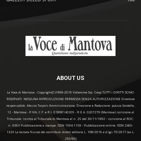
ABOUT US
La Voce di Mantova - Copyright(C)1999-2019 Vidiemme Soc. Coop TUTTI I DIRITTI SONO
RISERVATI. NESSUNA RIPRODUZIONE PERMESSA SENZA AUTORIZZAZIONE Direttore
responsabile: Alessio Tarpini Amministrazione, Direzione e Redazione: piazza Sordello,
12 - Mantova - P.IVA, C.F. e R.I. 01898140205 - R.E.A. 0207279 (Mantova) iscrizione al
Tribunale: iscritta al Tribunale di Mantova al n. 25 del 30/11/1992 - iscrizione al ROC:
n. 9363 Pubblicazione a stampa: ISSN 1594-1159 - Pubblicazione online: ISSN 2465-
132X La testata fruisce dei contributi diretti editoria L. 198/2016 e d.lgs 70/2017 (ex L.
250/90)