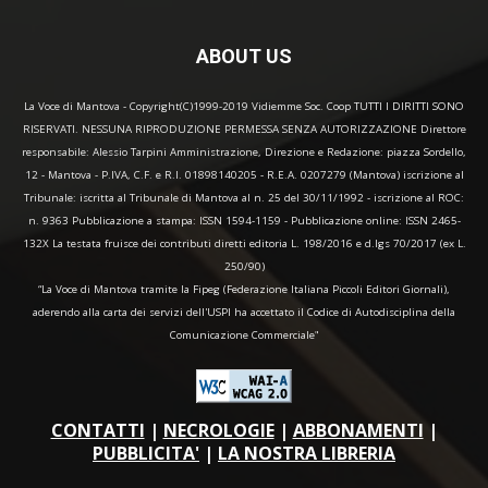
ABOUT US
La Voce di Mantova - Copyright(C)1999-2019 Vidiemme Soc. Coop TUTTI I DIRITTI SONO
RISERVATI. NESSUNA RIPRODUZIONE PERMESSA SENZA AUTORIZZAZIONE Direttore
responsabile: Alessio Tarpini Amministrazione, Direzione e Redazione: piazza Sordello,
12 - Mantova - P.IVA, C.F. e R.I. 01898140205 - R.E.A. 0207279 (Mantova) iscrizione al
Tribunale: iscritta al Tribunale di Mantova al n. 25 del 30/11/1992 - iscrizione al ROC:
n. 9363 Pubblicazione a stampa: ISSN 1594-1159 - Pubblicazione online: ISSN 2465-
132X La testata fruisce dei contributi diretti editoria L. 198/2016 e d.lgs 70/2017 (ex L.
250/90)
“La Voce di Mantova tramite la Fipeg (Federazione Italiana Piccoli Editori Giornali),
aderendo alla carta dei servizi dell'USPI ha accettato il Codice di Autodisciplina della
Comunicazione Commerciale"
CONTATTI
|
NECROLOGIE
|
ABBONAMENTI
|
PUBBLICITA'
|
LA NOSTRA LIBRERIA