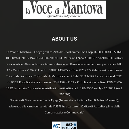
ABOUT US
La Voce di Mantova - Copyright(C)1999-2019 Vidiemme Soc. Coop TUTTI I DIRITTI SONO
RISERVATI. NESSUNA RIPRODUZIONE PERMESSA SENZA AUTORIZZAZIONE Direttore
responsabile: Alessio Tarpini Amministrazione, Direzione e Redazione: piazza Sordello,
12 - Mantova - P.IVA, C.F. e R.I. 01898140205 - R.E.A. 0207279 (Mantova) iscrizione al
Tribunale: iscritta al Tribunale di Mantova al n. 25 del 30/11/1992 - iscrizione al ROC:
n. 9363 Pubblicazione a stampa: ISSN 1594-1159 - Pubblicazione online: ISSN 2465-
132X La testata fruisce dei contributi diretti editoria L. 198/2016 e d.lgs 70/2017 (ex L.
250/90)
“La Voce di Mantova tramite la Fipeg (Federazione Italiana Piccoli Editori Giornali),
aderendo alla carta dei servizi dell'USPI ha accettato il Codice di Autodisciplina della
Comunicazione Commerciale"