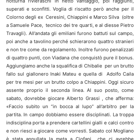
notturna rivieraschi in netto vantaggio, poi raggiunti,
superati e sconfitti. Voglia di riscatto però anche per il
Colorno degli ex Ceresini, Chiappini e Marco Silva (oltre
a Samuele Pace, tecnico dei tre quarti, e al diesse Pietro
Travagli). All’andata gli emiliani furono battuti sul campo,
poi anche a tavolino perché schierarono quattro stranieri
e non tre come da regolamento. Inoltre furono penalizzati
di quattro punti, con Viadana che conquistò pure il bonus.
Aggiungiamo anche la squalifica di Chibalie per un brutto
fallo sul giallonero Inaki Mateu e quella di Adolfo Caila
per tre mesi per un brutto colpo a Chiappini. Oggi sicuro
assente proprio il seconda linea. Al suo posto, come
sabato, dovrebbe giocare Alberto Grassi , che afferma:
«Faccio subito un “in bocca al lupo” all’arbitro per la
partita. In campo dobbiamo essere disciplinati. La troppa
indisciplina porta a prendere cartellini gialli e calci contro
e non riesci a giocare come vorresti. Sabato col Mogliano
è stata annullata la meta a Ciofani che ci avrebbe