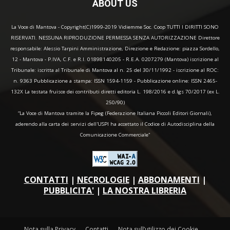
ABOUT US
La Voce di Mantova - Copyright(C)1999-2019 Vidiemme Soc. Coop TUTTI I DIRITTI SONO
RISERVATI. NESSUNA RIPRODUZIONE PERMESSA SENZA AUTORIZZAZIONE Direttore
responsabile: Alessio Tarpini Amministrazione, Direzione e Redazione: piazza Sordello,
12 - Mantova - P.IVA, C.F. e R.I. 01898140205 - R.E.A. 0207279 (Mantova) iscrizione al
Tribunale: iscritta al Tribunale di Mantova al n. 25 del 30/11/1992 - iscrizione al ROC:
n. 9363 Pubblicazione a stampa: ISSN 1594-1159 - Pubblicazione online: ISSN 2465-
132X La testata fruisce dei contributi diretti editoria L. 198/2016 e d.lgs 70/2017 (ex L.
250/90)
“La Voce di Mantova tramite la Fipeg (Federazione Italiana Piccoli Editori Giornali),
aderendo alla carta dei servizi dell'USPI ha accettato il Codice di Autodisciplina della
Comunicazione Commerciale"
CONTATTI
|
NECROLOGIE
|
ABBONAMENTI
|
PUBBLICITA'
|
LA NOSTRA LIBRERIA
Nota sulla Privacy
Contatti
Nota sull’utilizzo dei Cookie