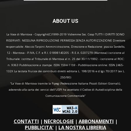
ABOUT US
La Voce di Mantova - Copyright(C)1999-2019 Vidiemme Soc. Coop TUTTI I DIRITTI SONO
RISERVATI. NESSUNA RIPRODUZIONE PERMESSA SENZA AUTORIZZAZIONE Direttore
responsabile: Alessio Tarpini Amministrazione, Direzione e Redazione: piazza Sordello,
12 - Mantova - P.IVA, C.F. e R.I. 01898140205 - R.E.A. 0207279 (Mantova) iscrizione al
Tribunale: iscritta al Tribunale di Mantova al n. 25 del 30/11/1992 - iscrizione al ROC:
n. 9363 Pubblicazione a stampa: ISSN 1594-1159 - Pubblicazione online: ISSN 2465-
132X La testata fruisce dei contributi diretti editoria L. 198/2016 e d.lgs 70/2017 (ex L.
250/90)
“La Voce di Mantova tramite la Fipeg (Federazione Italiana Piccoli Editori Giornali),
aderendo alla carta dei servizi dell'USPI ha accettato il Codice di Autodisciplina della
Comunicazione Commerciale"
CONTATTI
|
NECROLOGIE
|
ABBONAMENTI
|
PUBBLICITA'
|
LA NOSTRA LIBRERIA