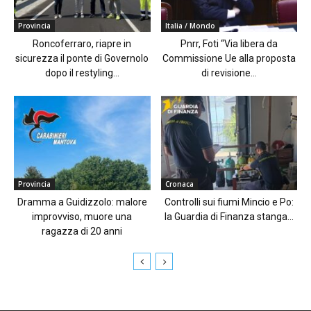
Provincia
Italia / Mondo
Roncoferraro, riapre in
Pnrr, Foti “Via libera da
sicurezza il ponte di Governolo
Commissione Ue alla proposta
dopo il restyling...
di revisione...
Provincia
Cronaca
Dramma a Guidizzolo: malore
Controlli sui fiumi Mincio e Po:
improvviso, muore una
la Guardia di Finanza stanga...
ragazza di 20 anni