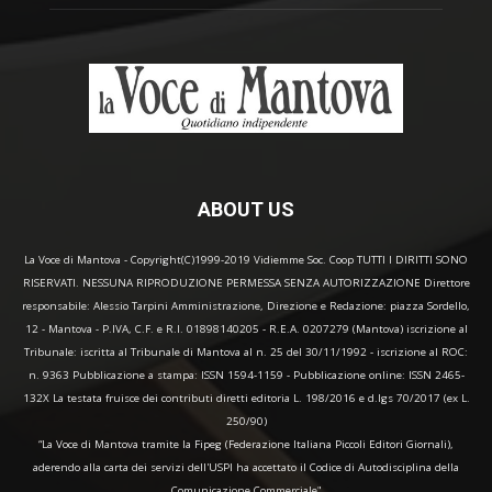
ABOUT US
La Voce di Mantova - Copyright(C)1999-2019 Vidiemme Soc. Coop TUTTI I DIRITTI SONO
RISERVATI. NESSUNA RIPRODUZIONE PERMESSA SENZA AUTORIZZAZIONE Direttore
responsabile: Alessio Tarpini Amministrazione, Direzione e Redazione: piazza Sordello,
12 - Mantova - P.IVA, C.F. e R.I. 01898140205 - R.E.A. 0207279 (Mantova) iscrizione al
Tribunale: iscritta al Tribunale di Mantova al n. 25 del 30/11/1992 - iscrizione al ROC:
n. 9363 Pubblicazione a stampa: ISSN 1594-1159 - Pubblicazione online: ISSN 2465-
132X La testata fruisce dei contributi diretti editoria L. 198/2016 e d.lgs 70/2017 (ex L.
250/90)
“La Voce di Mantova tramite la Fipeg (Federazione Italiana Piccoli Editori Giornali),
aderendo alla carta dei servizi dell'USPI ha accettato il Codice di Autodisciplina della
Comunicazione Commerciale"