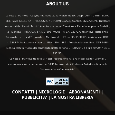
ABOUT US
La Voce di Mantova - Copyright(C)1999-2019 Vidiemme Soc. Coop TUTTI I DIRITTI SONO
RISERVATI. NESSUNA RIPRODUZIONE PERMESSA SENZA AUTORIZZAZIONE Direttore
responsabile: Alessio Tarpini Amministrazione, Direzione e Redazione: piazza Sordello,
12 - Mantova - P.IVA, C.F. e R.I. 01898140205 - R.E.A. 0207279 (Mantova) iscrizione al
Tribunale: iscritta al Tribunale di Mantova al n. 25 del 30/11/1992 - iscrizione al ROC:
n. 9363 Pubblicazione a stampa: ISSN 1594-1159 - Pubblicazione online: ISSN 2465-
132X La testata fruisce dei contributi diretti editoria L. 198/2016 e d.lgs 70/2017 (ex L.
250/90)
“La Voce di Mantova tramite la Fipeg (Federazione Italiana Piccoli Editori Giornali),
aderendo alla carta dei servizi dell'USPI ha accettato il Codice di Autodisciplina della
Comunicazione Commerciale"
CONTATTI
|
NECROLOGIE
|
ABBONAMENTI
|
PUBBLICITA'
|
LA NOSTRA LIBRERIA