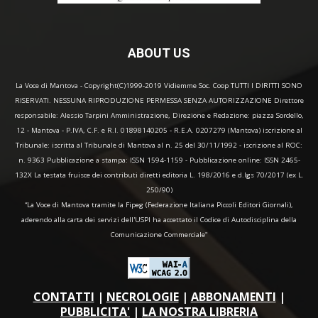
ABOUT US
La Voce di Mantova - Copyright(C)1999-2019 Vidiemme Soc. Coop TUTTI I DIRITTI SONO
RISERVATI. NESSUNA RIPRODUZIONE PERMESSA SENZA AUTORIZZAZIONE Direttore
responsabile: Alessio Tarpini Amministrazione, Direzione e Redazione: piazza Sordello,
12 - Mantova - P.IVA, C.F. e R.I. 01898140205 - R.E.A. 0207279 (Mantova) iscrizione al
Tribunale: iscritta al Tribunale di Mantova al n. 25 del 30/11/1992 - iscrizione al ROC:
n. 9363 Pubblicazione a stampa: ISSN 1594-1159 - Pubblicazione online: ISSN 2465-
132X La testata fruisce dei contributi diretti editoria L. 198/2016 e d.lgs 70/2017 (ex L.
250/90)
“La Voce di Mantova tramite la Fipeg (Federazione Italiana Piccoli Editori Giornali),
aderendo alla carta dei servizi dell'USPI ha accettato il Codice di Autodisciplina della
Comunicazione Commerciale"
CONTATTI
|
NECROLOGIE
|
ABBONAMENTI
|
PUBBLICITA'
|
LA NOSTRA LIBRERIA