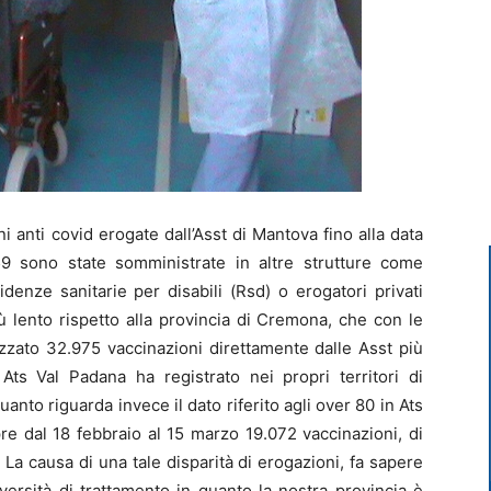
anti covid erogate dall’Asst di Mantova fino alla data
59 sono state somministrate in altre strutture come
idenze sanitarie per disabili (Rsd) o erogatori privati
 lento rispetto alla provincia di Cremona, che con le
zzato 32.975 vaccinazioni direttamente dalle Asst più
, Ats Val Padana ha registrato nei propri territori di
to riguarda invece il dato riferito agli over 80 in Ats
e dal 18 febbraio al 15 marzo 19.072 vaccinazioni, di
La causa di una tale disparità di erogazioni, fa sapere
iversità di trattamento in quanto la nostra provincia è