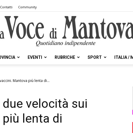
Contatti
Community
OVINCIA
EVENTI
RUBRICHE
SPORT
ITALIA /
la
accini. Mantova più lenta di...
 due velocità sui
Voce
più lenta di