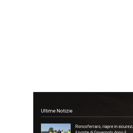
Ultime Notizie
Roncoferraro, riapre in sicure
il ponte di Governolo dopo il