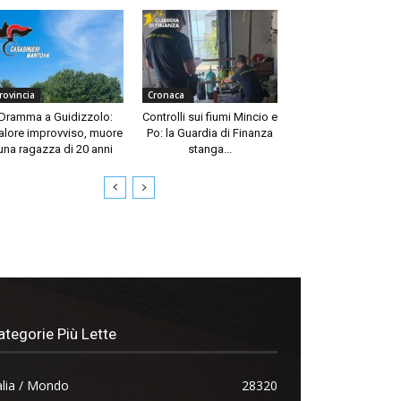
rovincia
Cronaca
Dramma a Guidizzolo:
Controlli sui fiumi Mincio e
lore improvviso, muore
Po: la Guardia di Finanza
una ragazza di 20 anni
stanga...
ategorie Più Lette
alia / Mondo
28320