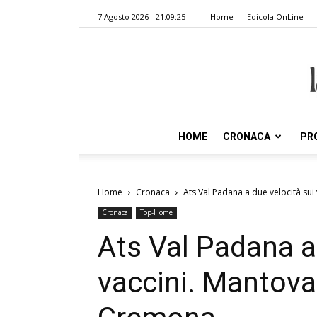
7 Agosto 2026 - 21:09:25
Home
Edicola OnLine
HOME
CRONACA
PR
Home
Cronaca
Ats Val Padana a due velocità sui v
Cronaca
Top-Home
Ats Val Padana a
vaccini. Mantova 