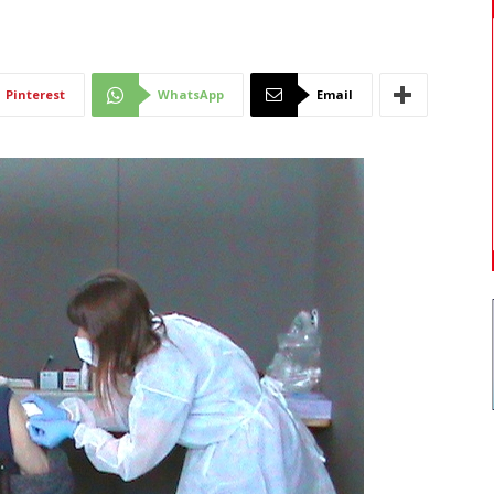
Di
Pinterest
WhatsApp
Email
Mantova