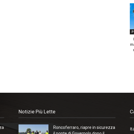
P
ma
Notizie Più Lette
C
zza
Roncoferraro, riapre in sicurezza
It
il ponte di Governolo dopo il