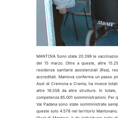
MANTOVA Sono state 20.399 le vaccinazioni 
del 15 marzo. Oltre a queste, altre 15.2
residenze sanitarie assistenziali (Rsa), res
accreditati. Mantova conferma un passo più
Asst di Cremona e Crema, ha invece totali
altre 16.358 da altre strutture. In totale
competenza 85.001 somministrazioni. Per quan
Val Padana sono state somministrate sempr
queste solo 4.578 nel territorio Mantovano. 
l’Asst di Mantova, è da individuare nella d