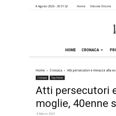
8 Agosto 2026 - 20:31:52
Home
Edicola OnLine
HOME
CRONACA
PR
Home
Cronaca
Atti persecutori e minacce alla e
Cronaca
Top-Home
Atti persecutori 
moglie, 40enne 
8 Marzo 2023