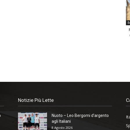
E
Notizie Più Lette
C
o
Nuoto – Leo Bergomi d’argento
It
agli Italiani
Sp
8 Agosto 2026