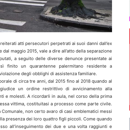
iterati atti persecutori perpetrati ai suoi danni dall’ex
re dal maggio 2015, vale a dire all’atto della separazione
mputati, a seguito delle diverse denunce presentate ai
osì finito un quarantenne palermitano residente a
iolazione degli obblighi di assistenza familiare.
emporale di circa tre anni, dal 2015 fino al 2018 quando al
iudice un ordine restrittivo di avvicinamento alla
ti e molesti. A ricordarli in aula, nel corso della prima
tessa vittima, costituitasi a processo come parte civile.
ra Comunale, non certo avaro di casi emblematici messi
alla presenza dei loro quattro figli piccoli. Come quando
sso all’inseguimento dei due e una volta raggiunti e