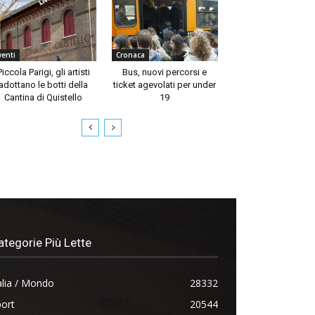
venti
Cronaca
Piccola Parigi, gli artisti
Bus, nuovi percorsi e
adottano le botti della
ticket agevolati per under
Cantina di Quistello
19
ategorie Più Lette
alia / Mondo
28332
ort
20544