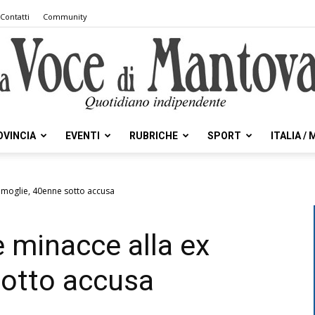
Contatti
Community
OVINCIA
EVENTI
RUBRICHE
SPORT
ITALIA /
la
x moglie, 40enne sotto accusa
e minacce alla ex
Voce
sotto accusa