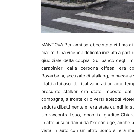
MANTOVA Per anni sarebbe stata vittima di re
marito. Una vicenda delicata iniziata a parti
giudiziale della coppia. Sul banco degli i
carabinieri dalla persona offesa, era c
Roverbella, accusato di stalking, minacce e v
I fatti a lui ascritti risalivano ad un arco t
presunto stalker era stato imposto dal g
compagna, a fronte di diversi episodi violen
seduta dibattimentale, era stata quindi la s
Un racconto il suo, innanzi al giudice Chia
in atto ai suoi danni dall’ex coniuge, anche 
vista in auto con un altro uomo si era me