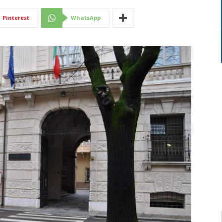
Di
Pinterest
WhatsApp
Mantova