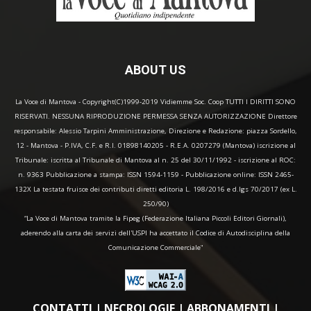
ABOUT US
La Voce di Mantova - Copyright(C)1999-2019 Vidiemme Soc. Coop TUTTI I DIRITTI SONO
RISERVATI. NESSUNA RIPRODUZIONE PERMESSA SENZA AUTORIZZAZIONE Direttore
responsabile: Alessio Tarpini Amministrazione, Direzione e Redazione: piazza Sordello,
12 - Mantova - P.IVA, C.F. e R.I. 01898140205 - R.E.A. 0207279 (Mantova) iscrizione al
Tribunale: iscritta al Tribunale di Mantova al n. 25 del 30/11/1992 - iscrizione al ROC:
n. 9363 Pubblicazione a stampa: ISSN 1594-1159 - Pubblicazione online: ISSN 2465-
132X La testata fruisce dei contributi diretti editoria L. 198/2016 e d.lgs 70/2017 (ex L.
250/90)
“La Voce di Mantova tramite la Fipeg (Federazione Italiana Piccoli Editori Giornali),
aderendo alla carta dei servizi dell'USPI ha accettato il Codice di Autodisciplina della
Comunicazione Commerciale"
CONTATTI
|
NECROLOGIE
|
ABBONAMENTI
|