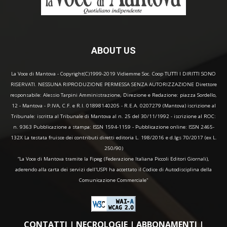
ABOUT US
La Voce di Mantova - Copyright(C)1999-2019 Vidiemme Soc. Coop TUTTI I DIRITTI SONO
RISERVATI. NESSUNA RIPRODUZIONE PERMESSA SENZA AUTORIZZAZIONE Direttore
responsabile: Alessio Tarpini Amministrazione, Direzione e Redazione: piazza Sordello,
12 - Mantova - P.IVA, C.F. e R.I. 01898140205 - R.E.A. 0207279 (Mantova) iscrizione al
Tribunale: iscritta al Tribunale di Mantova al n. 25 del 30/11/1992 - iscrizione al ROC:
n. 9363 Pubblicazione a stampa: ISSN 1594-1159 - Pubblicazione online: ISSN 2465-
132X La testata fruisce dei contributi diretti editoria L. 198/2016 e d.lgs 70/2017 (ex L.
250/90)
“La Voce di Mantova tramite la Fipeg (Federazione Italiana Piccoli Editori Giornali),
aderendo alla carta dei servizi dell'USPI ha accettato il Codice di Autodisciplina della
Comunicazione Commerciale"
CONTATTI
|
NECROLOGIE
|
ABBONAMENTI
|