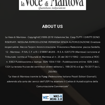
ABOUT US
La Voce di Mantova - Copyright(C)1999-2019 Vidiemme Soc. Coop TUTTI I DIRITTI SONO
RISERVATI. NESSUNA RIPRODUZIONE PERMESSA SENZA AUTORIZZAZIONE Direttore
responsabile: Alessio Tarpini Amministrazione, Direzione e Redazione: piazza Sordello,
12 - Mantova - P.IVA, C.F. e R.I. 01898140205 - R.E.A. 0207279 (Mantova) iscrizione al
Tribunale: iscritta al Tribunale di Mantova al n. 25 del 30/11/1992 - iscrizione al ROC:
n. 9363 Pubblicazione a stampa: ISSN 1594-1159 - Pubblicazione online: ISSN 2465-
132X La testata fruisce dei contributi diretti editoria L. 198/2016 e d.lgs 70/2017 (ex L.
250/90)
“La Voce di Mantova tramite la Fipeg (Federazione Italiana Piccoli Editori Giornali),
aderendo alla carta dei servizi dell'USPI ha accettato il Codice di Autodisciplina della
Comunicazione Commerciale"