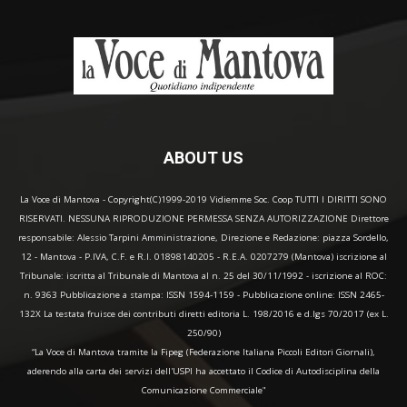
ABOUT US
La Voce di Mantova - Copyright(C)1999-2019 Vidiemme Soc. Coop TUTTI I DIRITTI SONO
RISERVATI. NESSUNA RIPRODUZIONE PERMESSA SENZA AUTORIZZAZIONE Direttore
responsabile: Alessio Tarpini Amministrazione, Direzione e Redazione: piazza Sordello,
12 - Mantova - P.IVA, C.F. e R.I. 01898140205 - R.E.A. 0207279 (Mantova) iscrizione al
Tribunale: iscritta al Tribunale di Mantova al n. 25 del 30/11/1992 - iscrizione al ROC:
n. 9363 Pubblicazione a stampa: ISSN 1594-1159 - Pubblicazione online: ISSN 2465-
132X La testata fruisce dei contributi diretti editoria L. 198/2016 e d.lgs 70/2017 (ex L.
250/90)
“La Voce di Mantova tramite la Fipeg (Federazione Italiana Piccoli Editori Giornali),
aderendo alla carta dei servizi dell'USPI ha accettato il Codice di Autodisciplina della
Comunicazione Commerciale"