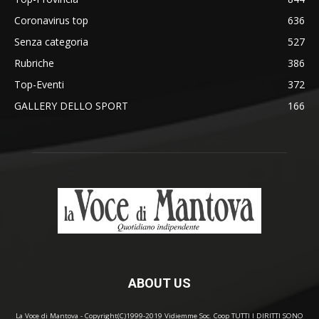
Coronavirus top
636
Senza categoria
527
Rubriche
386
Top-Eventi
372
GALLERY DELLO SPORT
166
ABOUT US
La Voce di Mantova - Copyright(C)1999-2019 Vidiemme Soc. Coop TUTTI I DIRITTI SONO