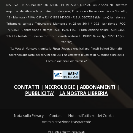
RISERVATI. NESSUNA RIPRODUZIONE PERMESSA SENZA AUTORIZZAZIONE Direttore
responsabile: Alessio Tarpini Amministrazione, Direzione e Redazione: piazza Sordello,
12 - Mantova - P.IVA, C.F. e R.I. 01898140205 - R.E.A. 0207279 (Mantova) iscrizione al
Tribunale: iscritta al Tribunale di Mantova al n. 25 del 30/11/1992 - iscrizione al ROC:
n. 9363 Pubblicazione a stampa: ISSN 1594-1159 - Pubblicazione online: ISSN 2465-
132X La testata fruisce dei contributi diretti editoria L. 198/2016 e d.lgs 70/2017 (ex L.
250/90)
“La Voce di Mantova tramite la Fipeg (Federazione Italiana Piccoli Editori Giornali),
aderendo alla carta dei servizi dell'USPI ha accettato il Codice di Autodisciplina della
Comunicazione Commerciale"
CONTATTI
|
NECROLOGIE
|
ABBONAMENTI
|
PUBBLICITA'
|
LA NOSTRA LIBRERIA
Nota sulla Privacy
Contatti
Nota sull’utilizzo dei Cookie
Amministrazione trasparente
© Tutti i diritti riservati