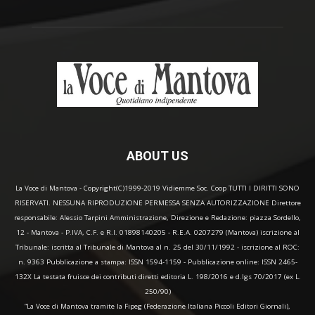
ABOUT US
La Voce di Mantova - Copyright(C)1999-2019 Vidiemme Soc. Coop TUTTI I DIRITTI SONO
RISERVATI. NESSUNA RIPRODUZIONE PERMESSA SENZA AUTORIZZAZIONE Direttore
responsabile: Alessio Tarpini Amministrazione, Direzione e Redazione: piazza Sordello,
12 - Mantova - P.IVA, C.F. e R.I. 01898140205 - R.E.A. 0207279 (Mantova) iscrizione al
Tribunale: iscritta al Tribunale di Mantova al n. 25 del 30/11/1992 - iscrizione al ROC:
n. 9363 Pubblicazione a stampa: ISSN 1594-1159 - Pubblicazione online: ISSN 2465-
132X La testata fruisce dei contributi diretti editoria L. 198/2016 e d.lgs 70/2017 (ex L.
250/90)
“La Voce di Mantova tramite la Fipeg (Federazione Italiana Piccoli Editori Giornali),