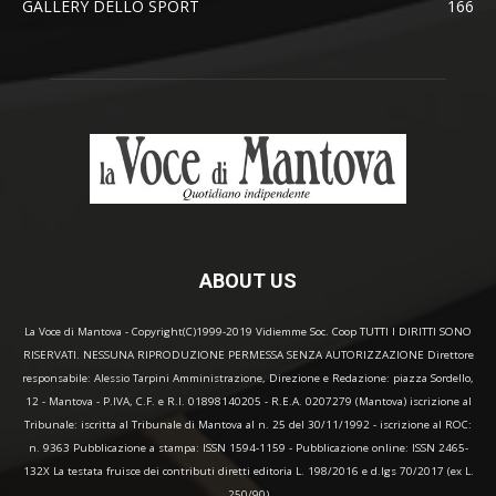
GALLERY DELLO SPORT
166
ABOUT US
La Voce di Mantova - Copyright(C)1999-2019 Vidiemme Soc. Coop TUTTI I DIRITTI SONO
RISERVATI. NESSUNA RIPRODUZIONE PERMESSA SENZA AUTORIZZAZIONE Direttore
responsabile: Alessio Tarpini Amministrazione, Direzione e Redazione: piazza Sordello,
12 - Mantova - P.IVA, C.F. e R.I. 01898140205 - R.E.A. 0207279 (Mantova) iscrizione al
Tribunale: iscritta al Tribunale di Mantova al n. 25 del 30/11/1992 - iscrizione al ROC:
n. 9363 Pubblicazione a stampa: ISSN 1594-1159 - Pubblicazione online: ISSN 2465-
132X La testata fruisce dei contributi diretti editoria L. 198/2016 e d.lgs 70/2017 (ex L.
250/90)