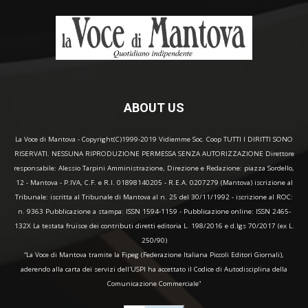
ABOUT US
La Voce di Mantova - Copyright(C)1999-2019 Vidiemme Soc. Coop TUTTI I DIRITTI SONO
RISERVATI. NESSUNA RIPRODUZIONE PERMESSA SENZA AUTORIZZAZIONE Direttore
responsabile: Alessio Tarpini Amministrazione, Direzione e Redazione: piazza Sordello,
12 - Mantova - P.IVA, C.F. e R.I. 01898140205 - R.E.A. 0207279 (Mantova) iscrizione al
Tribunale: iscritta al Tribunale di Mantova al n. 25 del 30/11/1992 - iscrizione al ROC:
n. 9363 Pubblicazione a stampa: ISSN 1594-1159 - Pubblicazione online: ISSN 2465-
132X La testata fruisce dei contributi diretti editoria L. 198/2016 e d.lgs 70/2017 (ex L.
250/90)
“La Voce di Mantova tramite la Fipeg (Federazione Italiana Piccoli Editori Giornali),
aderendo alla carta dei servizi dell'USPI ha accettato il Codice di Autodisciplina della
Comunicazione Commerciale"