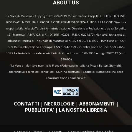
ABOUT US
La Voce di Mantova - Copyright(C)1999-2019 Vidiemme Soc. Coop TUTTI I DIRITTI SONO
RISERVATI. NESSUNA RIPRODUZIONE PERMESSA SENZA AUTORIZZAZIONE Direttore
responsabile: Alessio Tarpini Amministrazione, Direzione e Redazione: piazza Sordello,
12 - Mantova - P.IVA, C.F. e R.I. 01898140205 - R.E.A. 0207279 (Mantova) iscrizione al
Tribunale: iscritta al Tribunale di Mantova al n. 25 del 30/11/1992 - iscrizione al ROC:
n. 9363 Pubblicazione a stampa: ISSN 1594-1159 - Pubblicazione online: ISSN 2465-
132X La testata fruisce dei contributi diretti editoria L. 198/2016 e d.lgs 70/2017 (ex L.
250/90)
“La Voce di Mantova tramite la Fipeg (Federazione Italiana Piccoli Editori Giornali),
aderendo alla carta dei servizi dell'USPI ha accettato il Codice di Autodisciplina della
Comunicazione Commerciale"
CONTATTI
|
NECROLOGIE
|
ABBONAMENTI
|
PUBBLICITA'
|
LA NOSTRA LIBRERIA