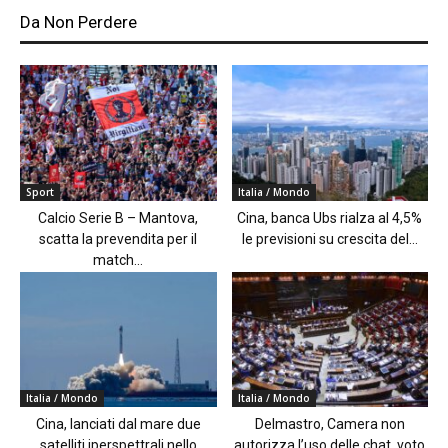
Da Non Perdere
Sport
Italia / Mondo
Calcio Serie B – Mantova,
Cina, banca Ubs rialza al 4,5%
scatta la prevendita per il
le previsioni su crescita del...
match...
Italia / Mondo
Italia / Mondo
Cina, lanciati dal mare due
Delmastro, Camera non
satelliti iperspettrali nello
autorizza l’uso delle chat, voto