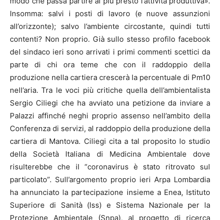
modo che passa partire al più presto l’attività produttiva».
Insomma: salvi i posti di lavoro (e nuove assunzioni
all’orizzonte); salvo l’ambiente circostante, quindi tutti
contenti? Non proprio. Già sullo stesso profilo facebook
del sindaco ieri sono arrivati i primi commenti scettici da
parte di chi ora teme che con il raddoppio della
produzione nella cartiera crescerà la percentuale di Pm10
nell’aria. Tra le voci più critiche quella dell’ambientalista
Sergio Ciliegi che ha avviato una petizione da inviare a
Palazzi affinché neghi proprio assenso nell’ambito della
Conferenza di servizi, al raddoppio della produzione della
cartiera di Mantova. Ciliegi cita a tal proposito lo studio
della Società Italiana di Medicina Ambientale dove
risulterebbe che il “coronavirus è stato ritrovato sul
particolato”. Sull’argomento proprio ieri Arpa Lombardia
ha annunciato la partecipazione insieme a Enea, Istituto
Superiore di Sanità (Iss) e Sistema Nazionale per la
Protezione Ambientale (Snpa), al progetto di ricerca