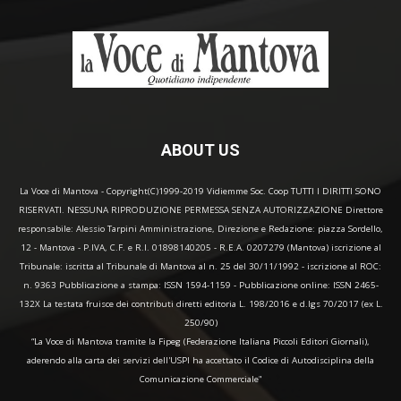
ABOUT US
La Voce di Mantova - Copyright(C)1999-2019 Vidiemme Soc. Coop TUTTI I DIRITTI SONO
RISERVATI. NESSUNA RIPRODUZIONE PERMESSA SENZA AUTORIZZAZIONE Direttore
responsabile: Alessio Tarpini Amministrazione, Direzione e Redazione: piazza Sordello,
12 - Mantova - P.IVA, C.F. e R.I. 01898140205 - R.E.A. 0207279 (Mantova) iscrizione al
Tribunale: iscritta al Tribunale di Mantova al n. 25 del 30/11/1992 - iscrizione al ROC:
n. 9363 Pubblicazione a stampa: ISSN 1594-1159 - Pubblicazione online: ISSN 2465-
132X La testata fruisce dei contributi diretti editoria L. 198/2016 e d.lgs 70/2017 (ex L.
250/90)
“La Voce di Mantova tramite la Fipeg (Federazione Italiana Piccoli Editori Giornali),
aderendo alla carta dei servizi dell'USPI ha accettato il Codice di Autodisciplina della
Comunicazione Commerciale"