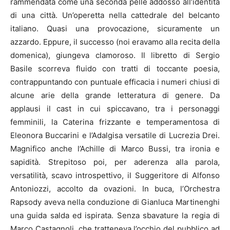
rammendata come una seconda pelle addosso all’identità
di una città. Un’operetta nella cattedrale del belcanto
italiano. Quasi una provocazione, sicuramente un
azzardo. Eppure, il successo (noi eravamo alla recita della
domenica), giungeva clamoroso. Il libretto di Sergio
Basile scorreva fluido con tratti di toccante poesia,
contrappuntando con puntuale efficacia i numeri chiusi di
alcune arie della grande letteratura di genere. Da
applausi il cast in cui spiccavano, tra i personaggi
femminili, la Caterina frizzante e temperamentosa di
Eleonora Buccarini e l’Adalgisa versatile di Lucrezia Drei.
Magnifico anche l’Achille di Marco Bussi, tra ironia e
sapidità. Strepitoso poi, per aderenza alla parola,
versatilità, scavo introspettivo, il Suggeritore di Alfonso
Antoniozzi, accolto da ovazioni. In buca, l’Orchestra
Rapsody aveva nella conduzione di Gianluca Martinenghi
una guida salda ed ispirata. Senza sbavature la regia di
Marco Castagnoli, che tratteneva l’occhio del pubblico ad