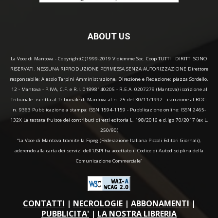
ABOUT US
La Voce di Mantova - Copyright(C)1999-2019 Vidiemme Soc. Coop TUTTI I DIRITTI SONO
RISERVATI. NESSUNA RIPRODUZIONE PERMESSA SENZA AUTORIZZAZIONE Direttore
responsabile: Alessio Tarpini Amministrazione, Direzione e Redazione: piazza Sordello,
12 - Mantova - P.IVA, C.F. e R.I. 01898140205 - R.E.A. 0207279 (Mantova) iscrizione al
Tribunale: iscritta al Tribunale di Mantova al n. 25 del 30/11/1992 - iscrizione al ROC:
n. 9363 Pubblicazione a stampa: ISSN 1594-1159 - Pubblicazione online: ISSN 2465-
132X La testata fruisce dei contributi diretti editoria L. 198/2016 e d.lgs 70/2017 (ex L.
250/90)
“La Voce di Mantova tramite la Fipeg (Federazione Italiana Piccoli Editori Giornali),
aderendo alla carta dei servizi dell'USPI ha accettato il Codice di Autodisciplina della
Comunicazione Commerciale"
CONTATTI
|
NECROLOGIE
|
ABBONAMENTI
|
PUBBLICITA'
|
LA NOSTRA LIBRERIA