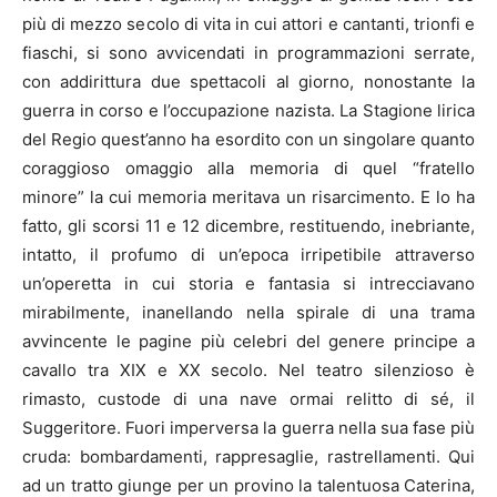
più di mezzo secolo di vita in cui attori e cantanti, trionfi e
fiaschi, si sono avvicendati in programmazioni serrate,
con addirittura due spettacoli al giorno, nonostante la
guerra in corso e l’occupazione nazista. La Stagione lirica
del Regio quest’anno ha esordito con un singolare quanto
coraggioso omaggio alla memoria di quel “fratello
minore” la cui memoria meritava un risarcimento. E lo ha
fatto, gli scorsi 11 e 12 dicembre, restituendo, inebriante,
intatto, il profumo di un’epoca irripetibile attraverso
un’operetta in cui storia e fantasia si intrecciavano
mirabilmente, inanellando nella spirale di una trama
avvincente le pagine più celebri del genere principe a
cavallo tra XIX e XX secolo. Nel teatro silenzioso è
rimasto, custode di una nave ormai relitto di sé, il
Suggeritore. Fuori imperversa la guerra nella sua fase più
cruda: bombardamenti, rappresaglie, rastrellamenti. Qui
ad un tratto giunge per un provino la talentuosa Caterina,