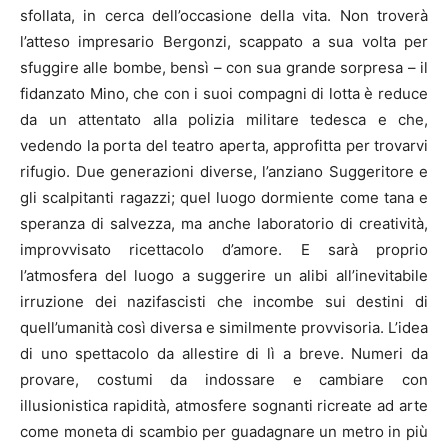
sfollata, in cerca dell’occasione della vita. Non troverà
l’atteso impresario Bergonzi, scappato a sua volta per
sfuggire alle bombe, bensì – con sua grande sorpresa – il
fidanzato Mino, che con i suoi compagni di lotta è reduce
da un attentato alla polizia militare tedesca e che,
vedendo la porta del teatro aperta, approfitta per trovarvi
rifugio. Due generazioni diverse, l’anziano Suggeritore e
gli scalpitanti ragazzi; quel luogo dormiente come tana e
speranza di salvezza, ma anche laboratorio di creatività,
improvvisato ricettacolo d’amore. E sarà proprio
l’atmosfera del luogo a suggerire un alibi all’inevitabile
irruzione dei nazifascisti che incombe sui destini di
quell’umanità così diversa e similmente provvisoria. L’idea
di uno spettacolo da allestire di lì a breve. Numeri da
provare, costumi da indossare e cambiare con
illusionistica rapidità, atmosfere sognanti ricreate ad arte
come moneta di scambio per guadagnare un metro in più