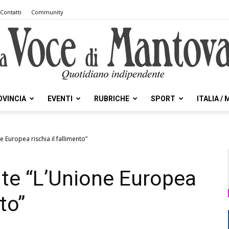
Contatti
Community
OVINCIA
EVENTI
RUBRICHE
SPORT
ITALIA /
la
 Europea rischia il fallimento”
te “L’Unione Europea
Voce
nto”