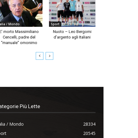
talia / Mondo
Sport
E’ morto Massimiliano
Nuoto – Leo Bergomi
Cencelli, padre del
d’argento agli Italiani
“manuale” omonimo
ategorie Più Lette
alia / Mondo
28334
ort
20545