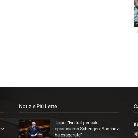
I
Notizie Più Lette
C
Tajani “Finito il pericolo
It
hez
ripristiniamo Schengen, Sanchez
Sp
ha esagerato”