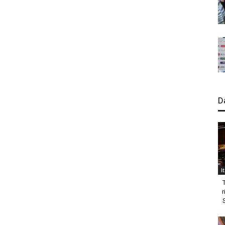
D
I
r