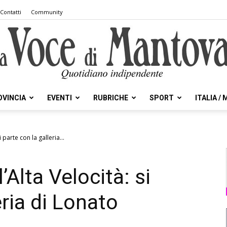
Contatti
Community
OVINCIA
EVENTI
RUBRICHE
SPORT
ITALIA /
la
si parte con la galleria...
 l’Alta Velocità: si
Voce
eria di Lonato