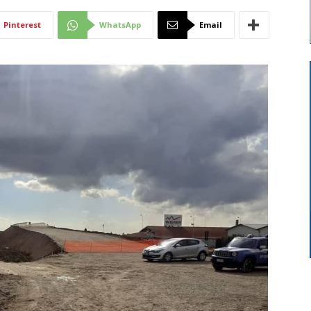
Di
Pinterest
WhatsApp
Email
Mantova