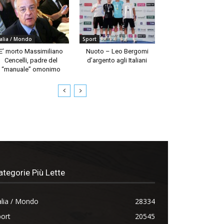
talia / Mondo
Sport
E’ morto Massimiliano
Nuoto – Leo Bergomi
Cencelli, padre del
d’argento agli Italiani
“manuale” omonimo
ategorie Più Lette
alia / Mondo
28334
ort
20545