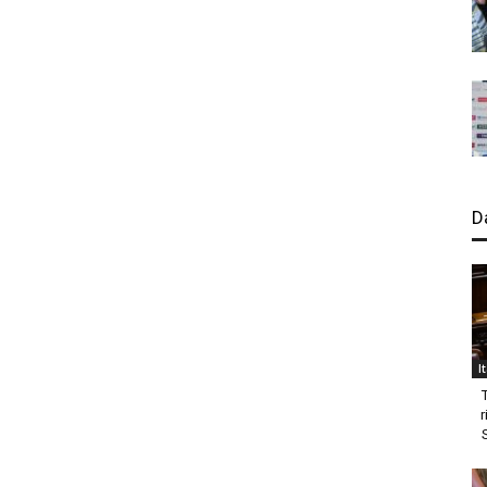
D
I
r