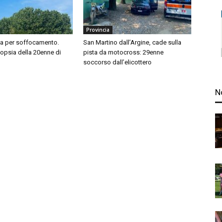
Provincia
sa per soffocamento.
San Martino dall’Argine, cade sulla
topsia della 20enne di
pista da motocross: 29enne
soccorso dall’elicottero
N