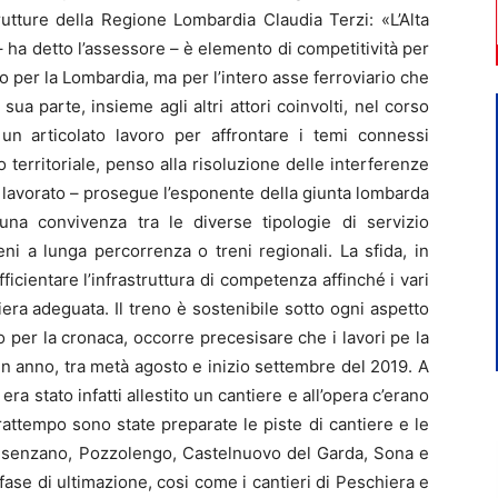
utture della Regione Lombardia Claudia Terzi: «L’Alta
– ha detto l’assessore – è elemento di competitività per
solo per la Lombardia, ma per l’intero asse ferroviario che
 sua parte, insieme agli altri attori coinvolti, nel corso
 un articolato lavoro per affrontare i temi connessi
to territoriale, penso alla risoluzione delle interferenze
o lavorato – prosegue l’esponente della giunta lombarda
una convivenza tra le diverse tipologie di servizio
treni a lunga percorrenza o treni regionali. La sfida, in
ficientare l’infrastruttura di competenza affinché i vari
era adeguata. Il treno è sostenibile sotto ogni aspetto
 per la cronaca, occorre precesisare che i lavori pe la
 un anno, tra metà agosto e inizio settembre del 2019. A
ra stato infatti allestito un cantiere e all’opera c’erano
attempo sono state preparate le piste di cantiere e le
 Desenzano, Pozzolengo, Castelnuovo del Garda, Sona e
ase di ultimazione, cosi come i cantieri di Peschiera e