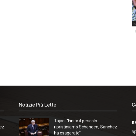
I
Notizie Più Lette
C
Tajani “Finito il pericolo
It
hez
ripristiniamo Schengen, Sanchez
Sp
ha esagerato”