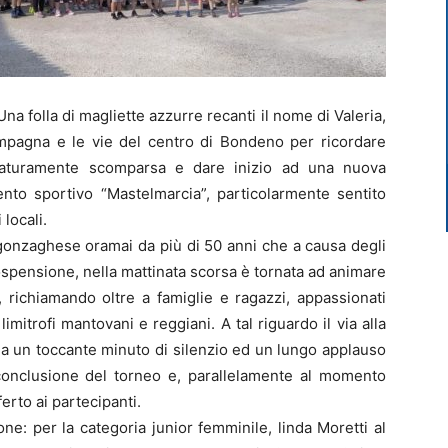
olla di magliette azzurre recanti il nome di Valeria,
ampagna e le vie del centro di Bondeno per ricordare
maturamente scomparsa e dare inizio ad una nuova
ento sportivo “Mastelmarcia”, particolarmente sentito
 locali.
gonzaghese oramai da più di 50 anni che a causa degli
spensione, nella mattinata scorsa è tornata ad animare
e, richiamando oltre a famiglie e ragazzi, appassionati
 limitrofi mantovani e reggiani. A tal riguardo il via alla
 da un toccante minuto di silenzio ed un lungo applauso
 conclusione del torneo e, parallelamente al momento
erto ai partecipanti.
one: per la categoria junior femminile, linda Moretti al