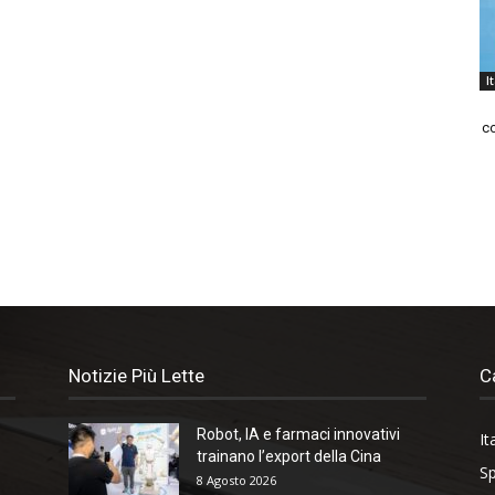
I
co
Notizie Più Lette
C
Robot, IA e farmaci innovativi
It
trainano l’export della Cina
Sp
8 Agosto 2026