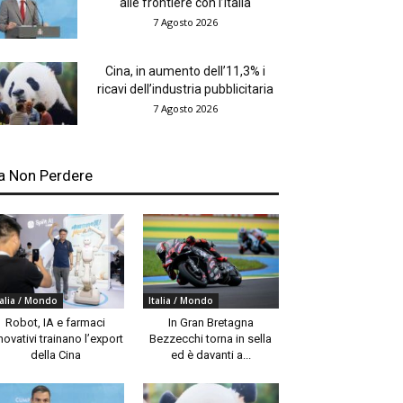
alle frontiere con l’Italia
7 Agosto 2026
Cina, in aumento dell’11,3% i
ricavi dell’industria pubblicitaria
7 Agosto 2026
a Non Perdere
talia / Mondo
Italia / Mondo
Robot, IA e farmaci
In Gran Bretagna
novativi trainano l’export
Bezzecchi torna in sella
della Cina
ed è davanti a...