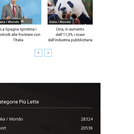
talia / Mondo
Italia / Mondo
La Spagna ripristina i
Cina, in aumento
ntrolli alle frontiere con
dell’11,3% i ricavi
l’Italia
dell’industria pubblicitaria
ategorie Più Lette
alia / Mondo
28324
ort
20536