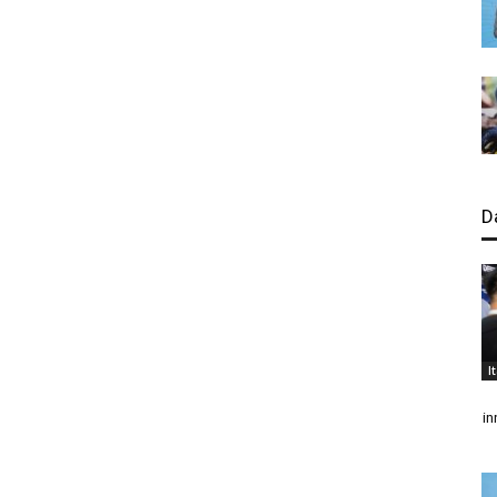
D
I
in