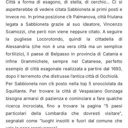
Città a forma di esagono, di stella, di cerchio… Ci si
aspetterebbe di vedere citata Sabbioneta ai primi posti e
invece no. In prima posizione c’è Palmanova, città friulana
legata a Sabbioneta grazie al suo ideatore, Vincenzo
Scamozzi, che però non viene neppure citato. A seguire
la pugliese Locorotondo, quindi la cittadella di
Alessandria (che non è una vera città ma un semplice
fortilizio), il paese di Belpasso in provincia di Catania e
infine Grammichele, sempre nel Catanese, perfetto
esempio di città esagonale realizzata a partire dal 1693,
dopo il terremoto che distrusse l’antica città di Occhiolà.
Per Sabbioneta non c’è posto nella top 5 snocciolata da
Squillante. Per trovare la città di Vespasiano Gonzaga
bisogna armarsi di pazienza e cominciare a fare qualche
ricerca incrociata, fino a trovare la pagina “5 paesi
particolari della Lombardia che dovresti visitare”,
segnalati come “luoghi insoliti e fuori dal comune che