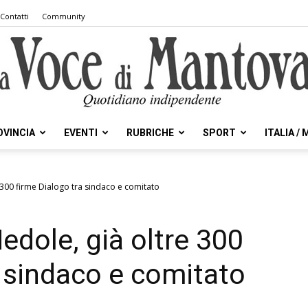
Contatti
Community
OVINCIA
EVENTI
RUBRICHE
SPORT
ITALIA /
la
 300 firme Dialogo tra sindaco e comitato
edole, già oltre 300
Voce
a sindaco e comitato