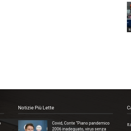
I
Notizie Più Lette
C
o
Covid, Conte “Piano pandemico
It
2006 inadeguato, virus senza