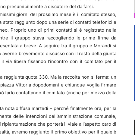
nno presumibilmente a discutere del da farsi.
rimissimi giorni del prossimo mese è il comitato stesso,
a stato raggiunto dopo una serie di contatti telefonici e
o. Proprio uno di primi contatti si è registrato nella
tre il gruppo stava raccogliendo le prime firme da
resentata a breve. A seguire tra il gruppo e Morandi si
dopo averne brevemente discusso con il resto della giunta
il via libera fissando l’incontro con il comitato per il
ta raggiunta quota 330. Ma la raccolta non si ferma: un
 piazza Vittoria dopodomani e chiunque voglia firmare
ò farlo contattando il comitato (anche per mezzo della
la nota diffusa martedì – perché finalmente ora, per la
amente delle intenzioni dell’amministrazione comunale,
 ripiantumazione che porterà il viale all’aspetto caro di
ltà, avremo raggiunto il primo obiettivo per il quale è