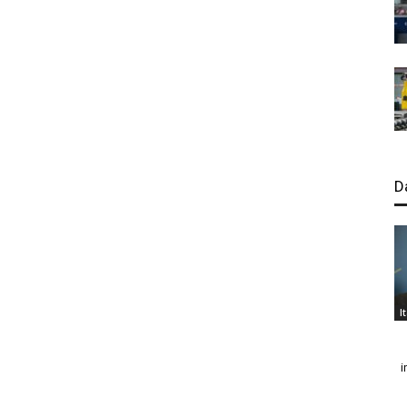
D
I
i