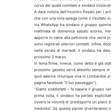
corso del quale comitato e sindaco iniziera
A dare notizia dell’incontro fissato per i p
che con una nota spiega come il risultato si
via WhatsApp tra sindaco e gruppo spontane
mattinata di domenica sabato scorso, men
apporre in calce alla petizione che verrà p
sono registrati ulteriori contatti: infine, 
nella serata di martedì, il sindaco ha dato 
prossimo 3 marzo.
In tema firme, invece, come detto è già sta
prossimo gazebo verrà allestito sempre in
(può aderire chiunque viva in Lombardia) pu
pagina facebook “il tuo passeggio”).
“Siamo soddisfatti – fa sapere il gruppo nel
prima volta, il sindaco ha parlato esplicit
ovvero la volontà di ‘predisporre un piano di
medolesi’. Se queste parole diventeranno rea