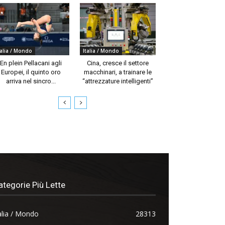
talia / Mondo
Italia / Mondo
En plein Pellacani agli
Cina, cresce il settore
Europei, il quinto oro
macchinari, a trainare le
arriva nel sincro...
“attrezzature intelligenti”
ategorie Più Lette
alia / Mondo
28313