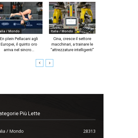
talia / Mondo
Italia / Mondo
En plein Pellacani agli
Cina, cresce il settore
Europei, il quinto oro
macchinari, a trainare le
arriva nel sincro...
“attrezzature intelligenti”
ategorie Più Lette
alia / Mondo
28313