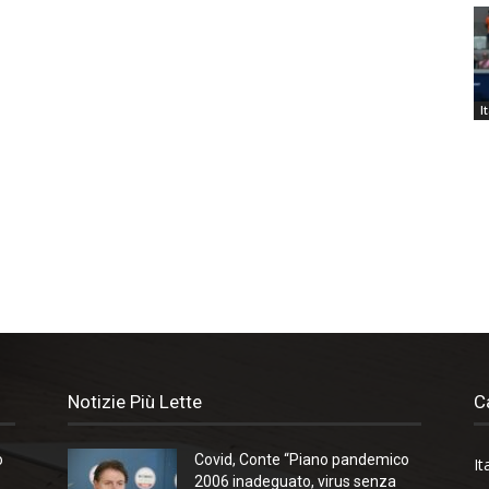
I
Notizie Più Lette
C
o
Covid, Conte “Piano pandemico
It
2006 inadeguato, virus senza