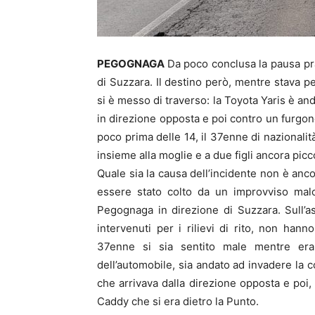
PEGOGNAGA
Da poco conclusa la pausa pra
di Suzzara. Il destino però, mentre stava pe
si è messo di traverso: la Toyota Yaris è an
in direzione opposta e poi contro un furgone 
poco prima delle 14, il 37enne di naziona
insieme alla moglie e a due figli ancora picco
Quale sia la causa dell’incidente non è anco
essere stato colto da un improvviso malo
Pegognaga in direzione di Suzzara. Sull’asf
intervenuti per i rilievi di rito, non hann
37enne si sia sentito male mentre era 
dell’automobile, sia andato ad invadere la 
che arrivava dalla direzione opposta e poi,
Caddy che si era dietro la Punto.