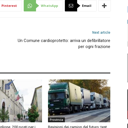
Pinterest
WhatsApp
Email
Next article
o
Un Comune cardioprotetto: arriva un defibrillatore
per ogni frazione
Provincia
iglione, 200 posti per i
Revisioni dei camion del futuro: test