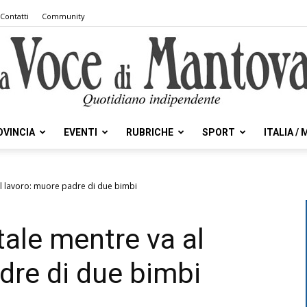
Contatti
Community
OVINCIA
EVENTI
RUBRICHE
SPORT
ITALIA /
la
l lavoro: muore padre di due bimbi
ale mentre va al
Voce
dre di due bimbi