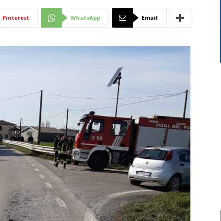
Di
Pinterest
WhatsApp
Email
Mantova