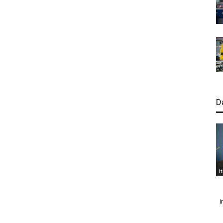
D
I
i