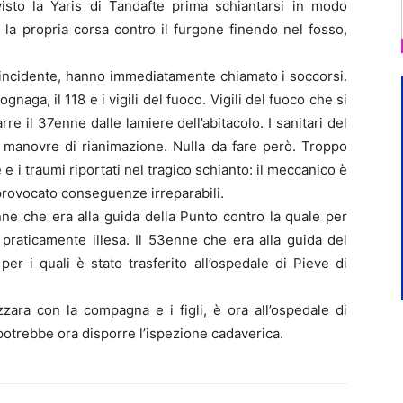
sto la Yaris di Tandafte prima schiantarsi in modo
 la propria corsa contro il furgone finendo nel fosso,
dell’incidente, hanno immediatamente chiamato i soccorsi.
naga, il 118 e i vigili del fuoco. Vigili del fuoco che si
e il 37enne dalle lamiere dell’abitacolo. I sanitari del
e manovre di rianimazione. Nulla da fare però. Troppo
e e i traumi riportati nel tragico schianto: il meccanico è
provocato conseguenze irreparabili.
nne che era alla guida della Punto contro la quale per
 praticamente illesa. Il 53enne che era alla guida del
er i quali è stato trasferito all’ospedale di Pieve di
ara con la compagna e i figli, è ora all’ospedale di
otrebbe ora disporre l’ispezione cadaverica.