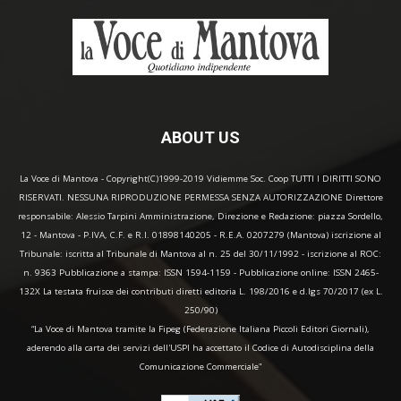
ABOUT US
La Voce di Mantova - Copyright(C)1999-2019 Vidiemme Soc. Coop TUTTI I DIRITTI SONO
RISERVATI. NESSUNA RIPRODUZIONE PERMESSA SENZA AUTORIZZAZIONE Direttore
responsabile: Alessio Tarpini Amministrazione, Direzione e Redazione: piazza Sordello,
12 - Mantova - P.IVA, C.F. e R.I. 01898140205 - R.E.A. 0207279 (Mantova) iscrizione al
Tribunale: iscritta al Tribunale di Mantova al n. 25 del 30/11/1992 - iscrizione al ROC:
n. 9363 Pubblicazione a stampa: ISSN 1594-1159 - Pubblicazione online: ISSN 2465-
132X La testata fruisce dei contributi diretti editoria L. 198/2016 e d.lgs 70/2017 (ex L.
250/90)
“La Voce di Mantova tramite la Fipeg (Federazione Italiana Piccoli Editori Giornali),
aderendo alla carta dei servizi dell'USPI ha accettato il Codice di Autodisciplina della
Comunicazione Commerciale"