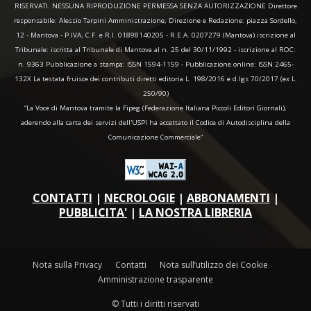
RISERVATI. NESSUNA RIPRODUZIONE PERMESSA SENZA AUTORIZZAZIONE Direttore
responsabile: Alessio Tarpini Amministrazione, Direzione e Redazione: piazza Sordello,
12 - Mantova - P.IVA, C.F. e R.I. 01898140205 - R.E.A. 0207279 (Mantova) iscrizione al
Tribunale: iscritta al Tribunale di Mantova al n. 25 del 30/11/1992 - iscrizione al ROC:
n. 9363 Pubblicazione a stampa: ISSN 1594-1159 - Pubblicazione online: ISSN 2465-
132X La testata fruisce dei contributi diretti editoria L. 198/2016 e d.lgs 70/2017 (ex L.
250/90)
“La Voce di Mantova tramite la Fipeg (Federazione Italiana Piccoli Editori Giornali),
aderendo alla carta dei servizi dell'USPI ha accettato il Codice di Autodisciplina della
Comunicazione Commerciale"
CONTATTI
|
NECROLOGIE
|
ABBONAMENTI
|
PUBBLICITA'
|
LA NOSTRA LIBRERIA
Nota sulla Privacy
Contatti
Nota sull’utilizzo dei Cookie
Amministrazione trasparente
© Tutti i diritti riservati