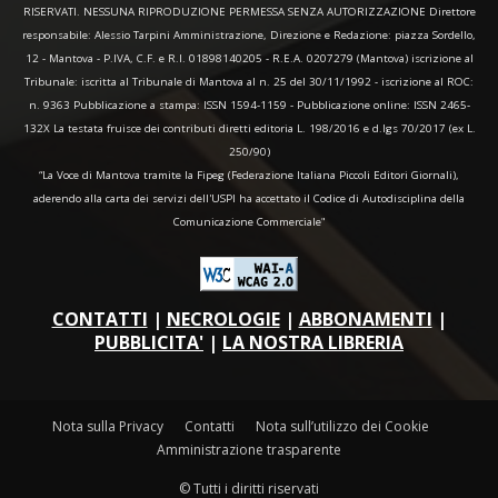
RISERVATI. NESSUNA RIPRODUZIONE PERMESSA SENZA AUTORIZZAZIONE Direttore
responsabile: Alessio Tarpini Amministrazione, Direzione e Redazione: piazza Sordello,
12 - Mantova - P.IVA, C.F. e R.I. 01898140205 - R.E.A. 0207279 (Mantova) iscrizione al
Tribunale: iscritta al Tribunale di Mantova al n. 25 del 30/11/1992 - iscrizione al ROC:
n. 9363 Pubblicazione a stampa: ISSN 1594-1159 - Pubblicazione online: ISSN 2465-
132X La testata fruisce dei contributi diretti editoria L. 198/2016 e d.lgs 70/2017 (ex L.
250/90)
“La Voce di Mantova tramite la Fipeg (Federazione Italiana Piccoli Editori Giornali),
aderendo alla carta dei servizi dell'USPI ha accettato il Codice di Autodisciplina della
Comunicazione Commerciale"
CONTATTI
|
NECROLOGIE
|
ABBONAMENTI
|
PUBBLICITA'
|
LA NOSTRA LIBRERIA
Nota sulla Privacy
Contatti
Nota sull’utilizzo dei Cookie
Amministrazione trasparente
© Tutti i diritti riservati