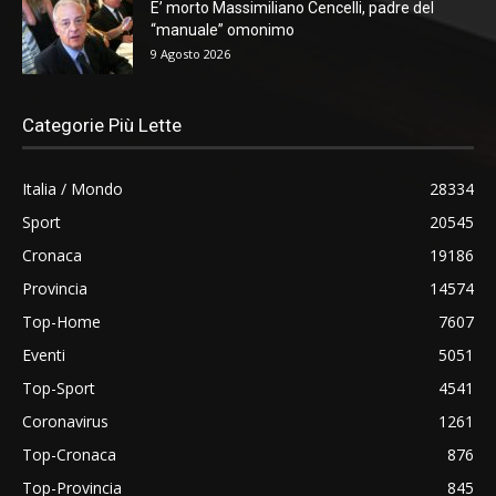
E’ morto Massimiliano Cencelli, padre del
“manuale” omonimo
9 Agosto 2026
Categorie Più Lette
Italia / Mondo
28334
Sport
20545
Cronaca
19186
Provincia
14574
Top-Home
7607
Eventi
5051
Top-Sport
4541
Coronavirus
1261
Top-Cronaca
876
Top-Provincia
845