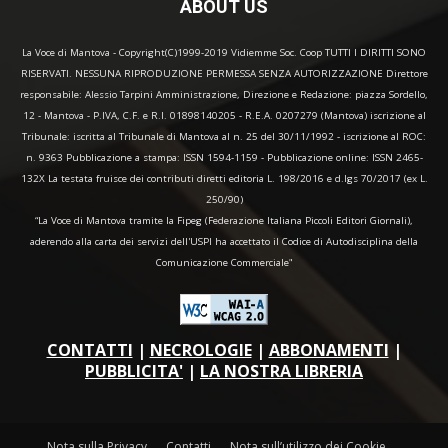
ABOUT US
La Voce di Mantova - Copyright(C)1999-2019 Vidiemme Soc. Coop TUTTI I DIRITTI SONO
RISERVATI. NESSUNA RIPRODUZIONE PERMESSA SENZA AUTORIZZAZIONE Direttore
responsabile: Alessio Tarpini Amministrazione, Direzione e Redazione: piazza Sordello,
12 - Mantova - P.IVA, C.F. e R.I. 01898140205 - R.E.A. 0207279 (Mantova) iscrizione al
Tribunale: iscritta al Tribunale di Mantova al n. 25 del 30/11/1992 - iscrizione al ROC:
n. 9363 Pubblicazione a stampa: ISSN 1594-1159 - Pubblicazione online: ISSN 2465-
132X La testata fruisce dei contributi diretti editoria L. 198/2016 e d.lgs 70/2017 (ex L.
250/90)
“La Voce di Mantova tramite la Fipeg (Federazione Italiana Piccoli Editori Giornali),
aderendo alla carta dei servizi dell'USPI ha accettato il Codice di Autodisciplina della
Comunicazione Commerciale"
CONTATTI
|
NECROLOGIE
|
ABBONAMENTI
|
PUBBLICITA'
|
LA NOSTRA LIBRERIA
Nota sulla Privacy
Contatti
Nota sull’utilizzo dei Cookie