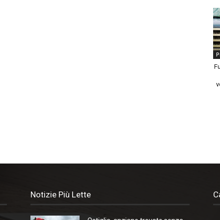
P
Fu
v
Notizie Più Lette
C