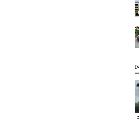
D
P
O