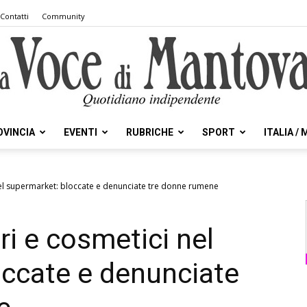
Contatti
Community
OVINCIA
EVENTI
RUBRICHE
SPORT
ITALIA /
la
el supermarket: bloccate e denunciate tre donne rumene
i e cosmetici nel
Voce
occate e denunciate