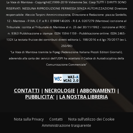
La Voce di Mantova - Copyright(C)1999-2019 Vidiemme Soc. Coop TUTTI I DIRITTI SONO
RISERVATI. NESSUNA RIPRODUZIONE PERMESSA SENZA AUTORIZZAZIONE Direttore
responsabile: Alessio Tarpini Amministrazione, Direzione e Redazione: piazza Sordello,
12 - Mantova - P.IVA, C.F. e R.I. 01898140205 - R.E.A. 0207279 (Mantova) iscrizione al
Tribunale: iscritta al Tribunale di Mantova al n. 25 del 30/11/1992 - iscrizione al ROC:
n. 9363 Pubblicazione a stampa: ISSN 1594-1159 - Pubblicazione online: ISSN 2465-
132X La testata fruisce dei contributi diretti editoria L. 198/2016 e d.lgs 70/2017 (ex L.
250/90)
“La Voce di Mantova tramite la Fipeg (Federazione Italiana Piccoli Editori Giornali),
aderendo alla carta dei servizi dell'USPI ha accettato il Codice di Autodisciplina della
Comunicazione Commerciale"
CONTATTI
|
NECROLOGIE
|
ABBONAMENTI
|
PUBBLICITA'
|
LA NOSTRA LIBRERIA
Nota sulla Privacy
Contatti
Nota sull’utilizzo dei Cookie
Amministrazione trasparente