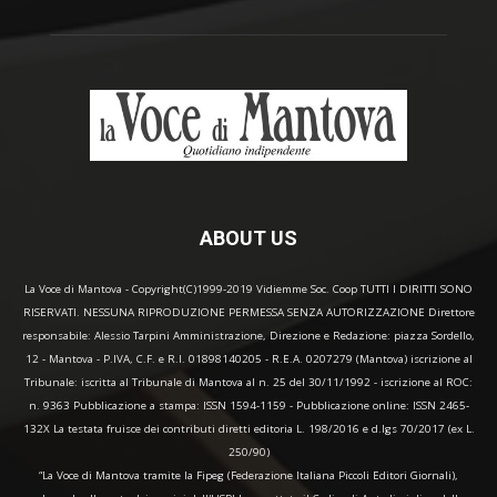
ABOUT US
La Voce di Mantova - Copyright(C)1999-2019 Vidiemme Soc. Coop TUTTI I DIRITTI SONO
RISERVATI. NESSUNA RIPRODUZIONE PERMESSA SENZA AUTORIZZAZIONE Direttore
responsabile: Alessio Tarpini Amministrazione, Direzione e Redazione: piazza Sordello,
12 - Mantova - P.IVA, C.F. e R.I. 01898140205 - R.E.A. 0207279 (Mantova) iscrizione al
Tribunale: iscritta al Tribunale di Mantova al n. 25 del 30/11/1992 - iscrizione al ROC:
n. 9363 Pubblicazione a stampa: ISSN 1594-1159 - Pubblicazione online: ISSN 2465-
132X La testata fruisce dei contributi diretti editoria L. 198/2016 e d.lgs 70/2017 (ex L.
250/90)
“La Voce di Mantova tramite la Fipeg (Federazione Italiana Piccoli Editori Giornali),