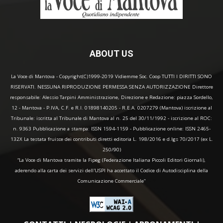
ABOUT US
La Voce di Mantova - Copyright(C)1999-2019 Vidiemme Soc. Coop TUTTI I DIRITTI SONO
RISERVATI. NESSUNA RIPRODUZIONE PERMESSA SENZA AUTORIZZAZIONE Direttore
responsabile: Alessio Tarpini Amministrazione, Direzione e Redazione: piazza Sordello,
12 - Mantova - P.IVA, C.F. e R.I. 01898140205 - R.E.A. 0207279 (Mantova) iscrizione al
Tribunale: iscritta al Tribunale di Mantova al n. 25 del 30/11/1992 - iscrizione al ROC:
n. 9363 Pubblicazione a stampa: ISSN 1594-1159 - Pubblicazione online: ISSN 2465-
132X La testata fruisce dei contributi diretti editoria L. 198/2016 e d.lgs 70/2017 (ex L.
250/90)
“La Voce di Mantova tramite la Fipeg (Federazione Italiana Piccoli Editori Giornali),
aderendo alla carta dei servizi dell'USPI ha accettato il Codice di Autodisciplina della
Comunicazione Commerciale"