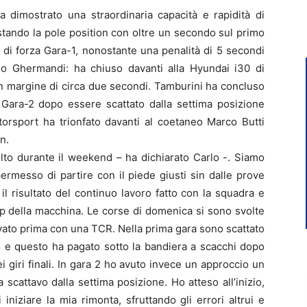
a dimostrato una straordinaria capacità e rapidità di
istando la pole position con oltre un secondo sul primo
o di forza Gara-1, nonostante una penalità di 5 secondi
o Ghermandi: ha chiuso davanti alla Hyundai i30 di
n margine di circa due secondi. Tamburini ha concluso
 Gara-2 dopo essere scattato dalla settima posizione
otorsport ha trionfato davanti al coetaneo Marco Butti
n.
olto durante il weekend – ha dichiarato Carlo -. Siamo
permesso di partire con il piede giusti sin dalle prove
 il risultato del continuo lavoro fatto con la squadra e
up della macchina. Le corse di domenica si sono svolte
ovato prima con una TCR. Nella prima gara sono scattato
po e questo ha pagato sotto la bandiera a scacchi dopo
i giri finali. In gara 2 ho avuto invece un approccio un
a scattavo dalla settima posizione. Ho atteso all’inizio,
iziare la mia rimonta, sfruttando gli errori altrui e