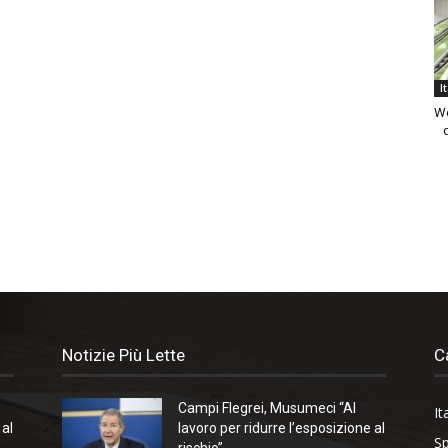
I
We
Notizie Più Lette
C
Campi Flegrei, Musumeci “Al
It
 al
lavoro per ridurre l’esposizione al
Sp
rischio”