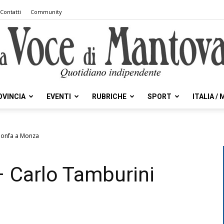
Contatti
Community
OVINCIA
EVENTI
RUBRICHE
SPORT
ITALIA /
la
ionfa a Monza
 Carlo Tamburini
Voce