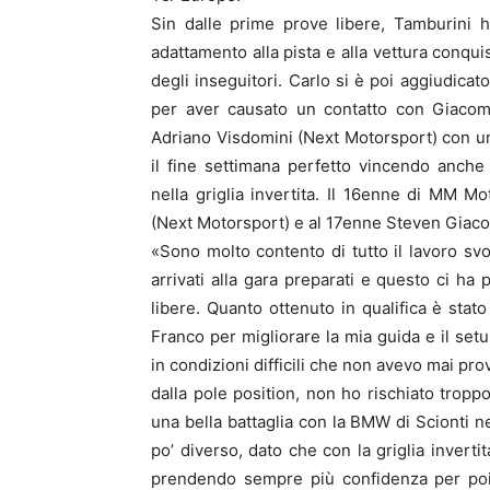
Sin dalle prime prove libere, Tamburini h
adattamento alla pista e alla vettura conqu
degli inseguitori. Carlo si è poi aggiudicat
per aver causato un contatto con Giacom
Adriano Visdomini (Next Motorsport) con u
il fine settimana perfetto vincendo anche
nella griglia invertita. Il 16enne di MM M
(Next Motorsport) e al 17enne Steven Giaco
«Sono molto contento di tutto il lavoro sv
arrivati alla gara preparati e questo ci ha 
libere. Quanto ottenuto in qualifica è stato
Franco per migliorare la mia guida e il set
in condizioni difficili che non avevo mai pr
dalla pole position, non ho rischiato trop
una bella battaglia con la BMW di Scionti ne
po’ diverso, dato che con la griglia invertit
prendendo sempre più confidenza per poi in