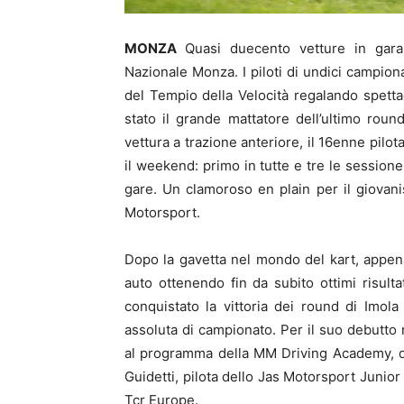
MONZA
Quasi duecento vetture in gar
Nazionale Monza. I piloti di undici campionat
del Tempio della Velocità regalando spetta
stato il grande mattatore dell’ultimo rou
vettura a trazione anteriore, il 16enne pil
il weekend: primo in tutte e tre le sessione
gare. Un clamoroso en plain per il giovan
Motorsport.
Dopo la gavetta nel mondo del kart, appena 
auto ottenendo fin da subito ottimi risulta
conquistato la vittoria dei round di Imo
assoluta di campionato. Per il suo debutto 
al programma della MM Driving Academy, do
Guidetti, pilota dello Jas Motorsport Junior
Tcr Europe.