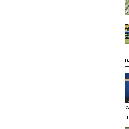
D
I
C
l