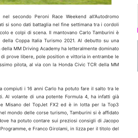
a nel secondo Peroni Race Weekend all’Autodromo
i si sono dati battaglia nel fine settimana tra i cordoli
colo e colpi di scena. Il mantovano Carlo Tamburini è
nd della Coppa Italia Turismo 2021. Al debutto su una
ota della MM Driving Academy ha letteralmente dominato
 di prove libere, pole position e vittoria in entrambe le
issimo pilota, al via con la Honda Civic TCR della MM
compiuti i 16 anni Carlo ha potuto fare il salto tra le
ti. Al volante di una potente Formula 4, ha infatti già
la e Misano del TopJet FX2 ed è in lotta per la Top3
nel mondo delle corse turismo, Tamburini si è affidato
ve ha potuto contare sui preziosi consigli di Jacopo
 Programme, e Franco Girolami, in lizza per il titolo del