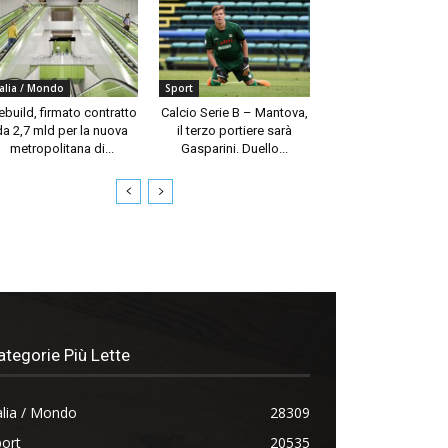
talia / Mondo
Sport
build, firmato contratto
Calcio Serie B – Mantova,
da 2,7 mld per la nuova
il terzo portiere sarà
metropolitana di...
Gasparini. Duello...
ategorie Più Lette
alia / Mondo
28309
ort
20535