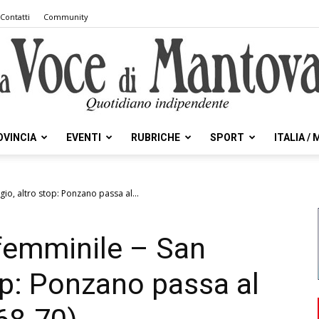
Contatti
Community
OVINCIA
EVENTI
RUBRICHE
SPORT
ITALIA /
la
gio, altro stop: Ponzano passa al...
femminile – San
Voce
op: Ponzano passa al