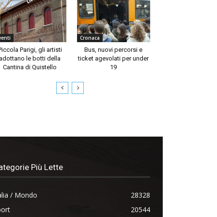
venti
Cronaca
Piccola Parigi, gli artisti
Bus, nuovi percorsi e
adottano le botti della
ticket agevolati per under
Cantina di Quistello
19
ategorie Più Lette
alia / Mondo
28328
ort
20544