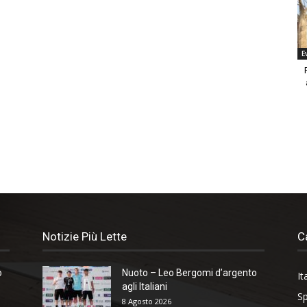
E
Notizie Più Lette
C
o
Nuoto – Leo Bergomi d’argento
It
agli Italiani
Sp
8 Agosto 2026