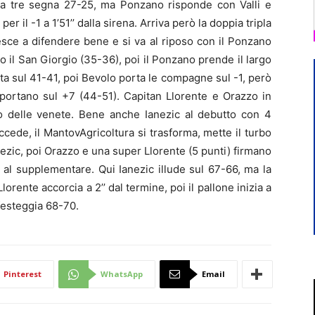
 da tre segna 27-25, ma Ponzano risponde con Valli e
 per il -1 a 1’51’’ dalla sirena. Arriva però la doppia tripla
iesce a difendere bene e si va al riposo con il Ponzano
tto il San Giorgio (35-36), poi il Ponzano prende il largo
tta sul 41-41, poi Bevolo porta le compagne sul -1, però
 portano sul +7 (44-51). Capitan Llorente e Orazzo in
to delle venete. Bene anche Ianezic al debutto con 4
cede, il MantovAgricoltura si trasforma, mette il turbo
nezic, poi Orazzo e una super Llorente (5 punti) firmano
a al supplementare. Qui Ianezic illude sul 67-66, ma la
lorente accorcia a 2’’ dal termine, poi il pallone inizia a
 festeggia 68-70.
Pinterest
WhatsApp
Email