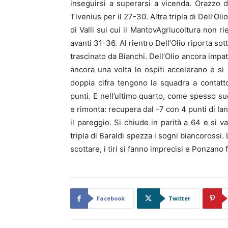
inseguirsi a superarsi a vicenda. Orazzo
Tivenius per il 27-30. Altra tripla di Dell’Olio
di Valli sui cui il MantovAgriucoltura non r
avanti 31-36. Al rientro Dell’Olio riporta so
trascinato da Bianchi. Dell’Olio ancora impa
ancora una volta le ospiti accelerano e si
doppia cifra tengono la squadra a contat
punti. E nell’ultimo quarto, come spesso suc
e rimonta: recupera dal -7 con 4 punti di Ia
il pareggio. Si chiude in parità a 64 e si v
tripla di Baraldi spezza i sogni biancorossi. L
scottare, i tiri si fanno imprecisi e Ponzano
Facebook
Twitter