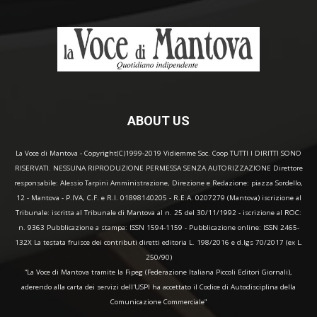
ABOUT US
La Voce di Mantova - Copyright(C)1999-2019 Vidiemme Soc. Coop TUTTI I DIRITTI SONO
RISERVATI. NESSUNA RIPRODUZIONE PERMESSA SENZA AUTORIZZAZIONE Direttore
responsabile: Alessio Tarpini Amministrazione, Direzione e Redazione: piazza Sordello,
12 - Mantova - P.IVA, C.F. e R.I. 01898140205 - R.E.A. 0207279 (Mantova) iscrizione al
Tribunale: iscritta al Tribunale di Mantova al n. 25 del 30/11/1992 - iscrizione al ROC:
n. 9363 Pubblicazione a stampa: ISSN 1594-1159 - Pubblicazione online: ISSN 2465-
132X La testata fruisce dei contributi diretti editoria L. 198/2016 e d.lgs 70/2017 (ex L.
250/90)
“La Voce di Mantova tramite la Fipeg (Federazione Italiana Piccoli Editori Giornali),
aderendo alla carta dei servizi dell'USPI ha accettato il Codice di Autodisciplina della
Comunicazione Commerciale"