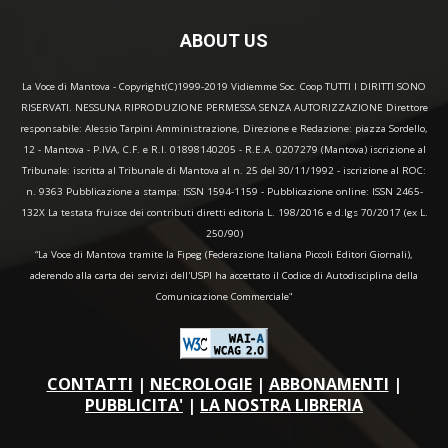
ABOUT US
La Voce di Mantova - Copyright(C)1999-2019 Vidiemme Soc. Coop TUTTI I DIRITTI SONO
RISERVATI. NESSUNA RIPRODUZIONE PERMESSA SENZA AUTORIZZAZIONE Direttore
responsabile: Alessio Tarpini Amministrazione, Direzione e Redazione: piazza Sordello,
12 - Mantova - P.IVA, C.F. e R.I. 01898140205 - R.E.A. 0207279 (Mantova) iscrizione al
Tribunale: iscritta al Tribunale di Mantova al n. 25 del 30/11/1992 - iscrizione al ROC:
n. 9363 Pubblicazione a stampa: ISSN 1594-1159 - Pubblicazione online: ISSN 2465-
132X La testata fruisce dei contributi diretti editoria L. 198/2016 e d.lgs 70/2017 (ex L.
250/90)
“La Voce di Mantova tramite la Fipeg (Federazione Italiana Piccoli Editori Giornali),
aderendo alla carta dei servizi dell'USPI ha accettato il Codice di Autodisciplina della
Comunicazione Commerciale"
CONTATTI
|
NECROLOGIE
|
ABBONAMENTI
|
PUBBLICITA'
|
LA NOSTRA LIBRERIA