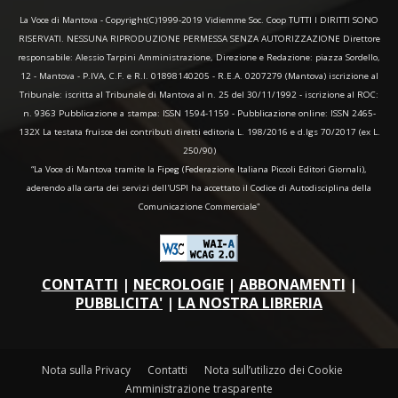
La Voce di Mantova - Copyright(C)1999-2019 Vidiemme Soc. Coop TUTTI I DIRITTI SONO
RISERVATI. NESSUNA RIPRODUZIONE PERMESSA SENZA AUTORIZZAZIONE Direttore
responsabile: Alessio Tarpini Amministrazione, Direzione e Redazione: piazza Sordello,
12 - Mantova - P.IVA, C.F. e R.I. 01898140205 - R.E.A. 0207279 (Mantova) iscrizione al
Tribunale: iscritta al Tribunale di Mantova al n. 25 del 30/11/1992 - iscrizione al ROC:
n. 9363 Pubblicazione a stampa: ISSN 1594-1159 - Pubblicazione online: ISSN 2465-
132X La testata fruisce dei contributi diretti editoria L. 198/2016 e d.lgs 70/2017 (ex L.
250/90)
“La Voce di Mantova tramite la Fipeg (Federazione Italiana Piccoli Editori Giornali),
aderendo alla carta dei servizi dell'USPI ha accettato il Codice di Autodisciplina della
Comunicazione Commerciale"
CONTATTI
|
NECROLOGIE
|
ABBONAMENTI
|
PUBBLICITA'
|
LA NOSTRA LIBRERIA
Nota sulla Privacy
Contatti
Nota sull’utilizzo dei Cookie
Amministrazione trasparente