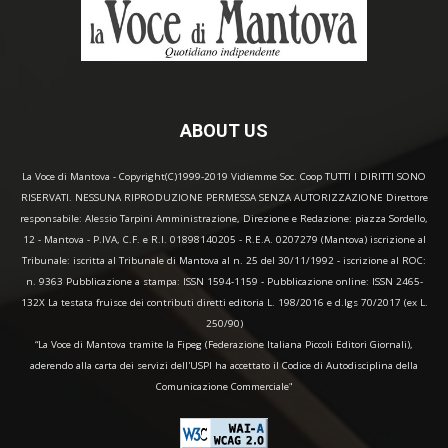
ABOUT US
La Voce di Mantova - Copyright(C)1999-2019 Vidiemme Soc. Coop TUTTI I DIRITTI SONO
RISERVATI. NESSUNA RIPRODUZIONE PERMESSA SENZA AUTORIZZAZIONE Direttore
responsabile: Alessio Tarpini Amministrazione, Direzione e Redazione: piazza Sordello,
12 - Mantova - P.IVA, C.F. e R.I. 01898140205 - R.E.A. 0207279 (Mantova) iscrizione al
Tribunale: iscritta al Tribunale di Mantova al n. 25 del 30/11/1992 - iscrizione al ROC:
n. 9363 Pubblicazione a stampa: ISSN 1594-1159 - Pubblicazione online: ISSN 2465-
132X La testata fruisce dei contributi diretti editoria L. 198/2016 e d.lgs 70/2017 (ex L.
250/90)
“La Voce di Mantova tramite la Fipeg (Federazione Italiana Piccoli Editori Giornali),
aderendo alla carta dei servizi dell'USPI ha accettato il Codice di Autodisciplina della
Comunicazione Commerciale"