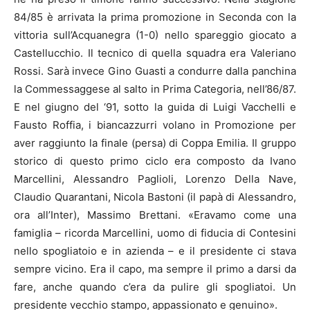
84/85 è arrivata la prima promozione in Seconda con la
vittoria sull’Acquanegra (1-0) nello spareggio giocato a
Castellucchio. Il tecnico di quella squadra era Valeriano
Rossi. Sarà invece Gino Guasti a condurre dalla panchina
la Commessaggese al salto in Prima Categoria, nell’86/87.
E nel giugno del ‘91, sotto la guida di Luigi Vacchelli e
Fausto Roffia, i biancazzurri volano in Promozione per
aver raggiunto la finale (persa) di Coppa Emilia. Il gruppo
storico di questo primo ciclo era composto da Ivano
Marcellini, Alessandro Paglioli, Lorenzo Della Nave,
Claudio Quarantani, Nicola Bastoni (il papà di Alessandro,
ora all’Inter), Massimo Brettani. «Eravamo come una
famiglia – ricorda Marcellini, uomo di fiducia di Contesini
nello spogliatoio e in azienda – e il presidente ci stava
sempre vicino. Era il capo, ma sempre il primo a darsi da
fare, anche quando c’era da pulire gli spogliatoi. Un
presidente vecchio stampo, appassionato e genuino».