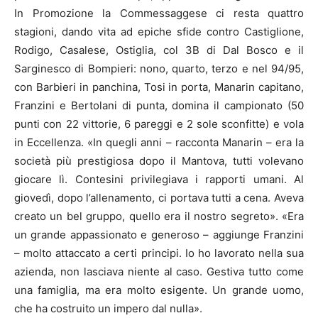
In Promozione la Commessaggese ci resta quattro
stagioni, dando vita ad epiche sfide contro Castiglione,
Rodigo, Casalese, Ostiglia, col 3B di Dal Bosco e il
Sarginesco di Bompieri: nono, quarto, terzo e nel 94/95,
con Barbieri in panchina, Tosi in porta, Manarin capitano,
Franzini e Bertolani di punta, domina il campionato (50
punti con 22 vittorie, 6 pareggi e 2 sole sconfitte) e vola
in Eccellenza. «In quegli anni – racconta Manarin – era la
società più prestigiosa dopo il Mantova, tutti volevano
giocare lì. Contesini privilegiava i rapporti umani. Al
giovedì, dopo l’allenamento, ci portava tutti a cena. Aveva
creato un bel gruppo, quello era il nostro segreto». «Era
un grande appassionato e generoso – aggiunge Franzini
– molto attaccato a certi principi. Io ho lavorato nella sua
azienda, non lasciava niente al caso. Gestiva tutto come
una famiglia, ma era molto esigente. Un grande uomo,
che ha costruito un impero dal nulla».