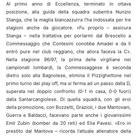
Al primo anno di Eccellenza, terminato in ottava
posizione, alla guida della squadra subentra Nunzio
Stanga, che la maglia biancazzurra l’ha indossata per tre
stagioni anche da giocatore. «Fu proprio – assicura
Stanga – nella trattativa per portarmi dal Brescello a
Commessaggio che Contesini conobbe Amadei e da lì
entrò pure nel club reggiano, che allora faceva la C».
Nella stagione 96/97, la prima delle virgiliane nei
campionati lombardi, la Commessaggese è seconda
dietro solo alla Bagnolese, elimina il Pizzighettone nel
primo turno dei play off, ma si ferma ad un passo dalla D,
superata nel doppio confronto (0-1 in casa, 0-0 fuori)
dalla Santarcangiolese. Di quella squadra, con gli eroi
della promozione, con Bozzetti, Grazioli, i due Mantovani,
Guerra e Baldacci, facevano parte anche i giovanissimi
Emil Zubin (bomber da 20 reti) ed Elia Pavesi. «Ero in
prestito dal Mantova – ricorda l’attuale allenatore della