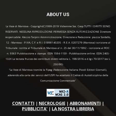
ABOUT US
La Voce di Mantova - Copyright(C)1999-2019 Vidiemme Soc. Coop TUTTI I DIRITTI SONO
RISERVATI. NESSUNA RIPRODUZIONE PERMESSA SENZA AUTORIZZAZIONE Direttore
responsabile: Alessio Tarpini Amministrazione, Direzione e Redazione: piazza Sordello,
12 - Mantova - P.IVA, C.F. e R.I. 01898140205 - R.E.A. 0207279 (Mantova) iscrizione al
Tribunale: iscritta al Tribunale di Mantova al n. 25 del 30/11/1992 - iscrizione al ROC:
n. 9363 Pubblicazione a stampa: ISSN 1594-1159 - Pubblicazione online: ISSN 2465-
132X La testata fruisce dei contributi diretti editoria L. 198/2016 e d.lgs 70/2017 (ex L.
250/90)
“La Voce di Mantova tramite la Fipeg (Federazione Italiana Piccoli Editori Giornali),
aderendo alla carta dei servizi dell'USPI ha accettato il Codice di Autodisciplina della
Comunicazione Commerciale"
CONTATTI
|
NECROLOGIE
|
ABBONAMENTI
|
PUBBLICITA'
|
LA NOSTRA LIBRERIA