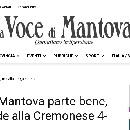
Contatti
Community
OVINCIA
EVENTI
RUBRICHE
SPORT
ITALIA /
la
 ma alla lunga cede alla...
l Mantova parte bene,
Voce
de alla Cremonese 4-