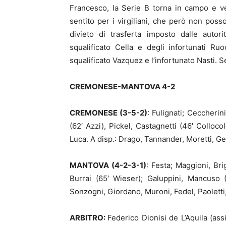
Francesco, la Serie B torna in campo e v
sentito per i virgiliani, che però non poss
divieto di trasferta imposto dalle auto
squalificato Cella e degli infortunati R
squalificato Vazquez e l’infortunato Nasti. 
CREMONESE-MANTOVA 4-2
CREMONESE (3-5-2)
: Fulignati; Ceccherini
(62′ Azzi), Pickel, Castagnetti (46′ Colloc
Luca. A disp.: Drago, Tannander, Moretti, Gel
MANTOVA (4-2-3-1)
: Festa; Maggioni, Bri
Burrai (65′ Wieser); Galuppini, Mancuso (
Sonzogni, Giordano, Muroni, Fedel, Paoletti, 
ARBITRO:
Federico Dionisi de L’Aquila (ass