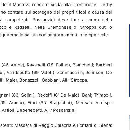
ede il Mantova rendere visita alla Cremonese. Derby
ono contare sul sostegno dei propri tifosi a causa del
rità competenti. Possanzini deve fare a meno dello
uocco e Radaelli. Nella Cremonese di Stroppa out lo
Seguiremo la partita con aggiornamenti in tempo reale.
 (46′ Antov), Ravanelli (78′ Folino), Bianchetti; Barbieri
olo), Vandeputte (69′ Valoti), Zanimacchia; Johnsen, De
li, Majer, Bonazzoli, Gabbiani. All.: Stroppa.
gnani (83′ Solini), Redolfi (6′ De Maio), Bani; Trimboli,
65′ Aramu), Fiori (65′ Bragantini); Mensah. A disp.:
Artioli, Debenedetti. All.: Possanzini.
istenti: Massara di Reggio Calabria e Fontani di Siena;