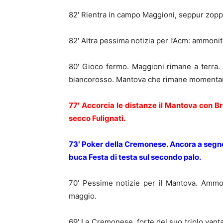
82′ Rientra in campo Maggioni, seppur zopp
82′ Altra pessima notizia per l’Acm: ammonito
80′ Gioco fermo. Maggioni rimane a terra.
biancorosso. Mantova che rimane momenta
77′ Accorcia le distanze il Mantova con Bri
secco Fulignati.
73′ Poker della Cremonese. Ancora a segno
buca Festa di testa sul secondo palo.
70′ Pessime notizie per il Mantova. Ammon
maggio.
69′ La Cremonese, forte del suo triplo vanta