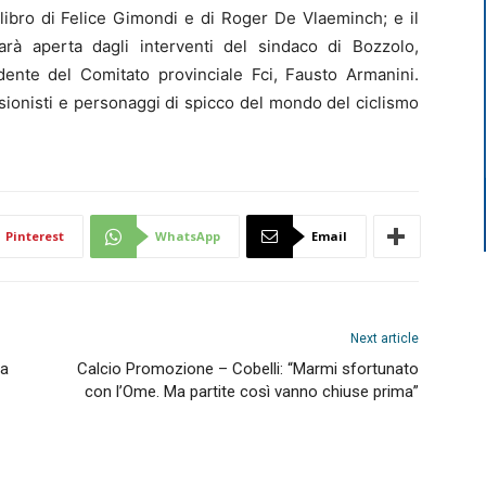
libro di Felice Gimondi e di Roger De Vlaeminch; e il
sarà aperta dagli interventi del sindaco di Bozzolo,
dente del Comitato provinciale Fci, Fausto Armanini.
essionisti e personaggi di spicco del mondo del ciclismo
Pinterest
WhatsApp
Email
Next article
ta
Calcio Promozione – Cobelli: “Marmi sfortunato
con l’Ome. Ma partite così vanno chiuse prima”