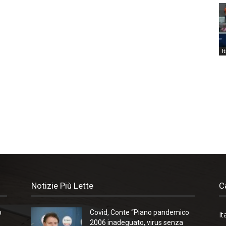
I
Notizie Più Lette
C
o
Covid, Conte “Piano pandemico
It
2006 inadeguato, virus senza