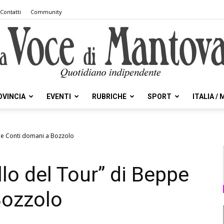
Contatti
Community
OVINCIA
EVENTI
RUBRICHE
SPORT
ITALIA /
la
eppe Conti domani a Bozzolo
llo del Tour” di Beppe
Voce
Bozzolo