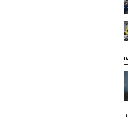
D
I
i