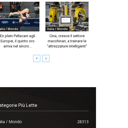
talia / Mondo
Italia / Mondo
En plein Pellacani agli
Cina, cresce il settore
Europei, il quinto oro
macchinari, a trainare le
arriva nel sincro...
“attrezzature intelligenti”
ategorie Più Lette
alia / Mondo
28313