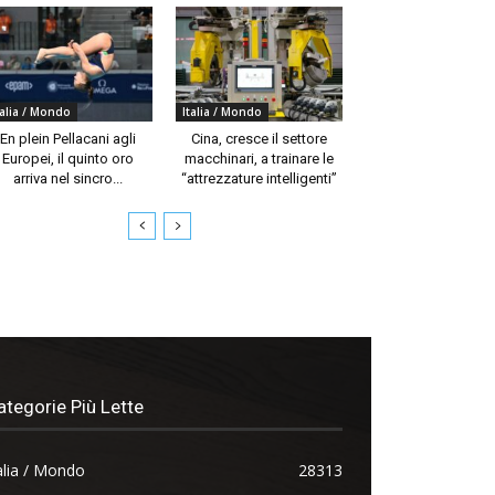
talia / Mondo
Italia / Mondo
En plein Pellacani agli
Cina, cresce il settore
Europei, il quinto oro
macchinari, a trainare le
arriva nel sincro...
“attrezzature intelligenti”
ategorie Più Lette
alia / Mondo
28313