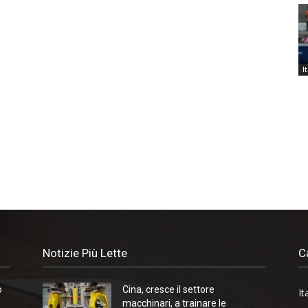
I
Notizie Più Lette
C
o
Cina, cresce il settore
It
macchinari, a trainare le