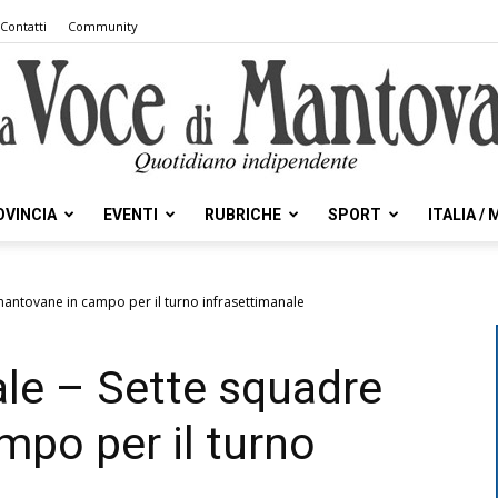
Contatti
Community
OVINCIA
EVENTI
RUBRICHE
SPORT
ITALIA /
la
mantovane in campo per il turno infrasettimanale
le – Sette squadre
Voce
po per il turno