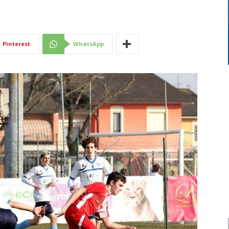
Di
Pinterest
WhatsApp
Mantova