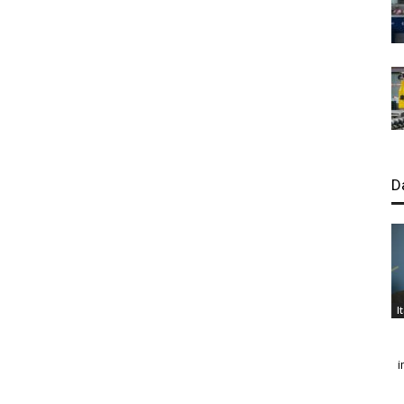
D
I
i