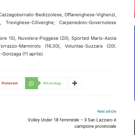
, Cazzagobornato-Bedizzolese, Offanenghese-Vighenzi,
o, Trevigliese-Ciliverghe; Carpenedolo-Governolese
ore 15), Nuvolera-Poggese (20), Sported Maris-Asola
orrazzo-Marmirolo (16.30), Voluntas-Suzzara (20).
m-Gonzaga (11 aprile)
Pinterest
WhatsApp
Next article
Volley Under 18 femminile – Il San Lazzaro è
campione provinciale