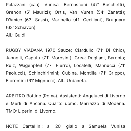
Palazzani (cap); Vunisa, Bernasconi (47’ Boschetti),
Grenòn (5’ Maurizi); Ortis, Van Vuren (54’ Zanetti);
D’Amico (63’ Sassi), Marinello (41’ Ceciliani), Brugnara
(63’ Schiavon).
All.: Guidi.
RUGBY VIADANA 1970 Sauze; Ciardullo (71’ Di Chio),
Jannelli, Caputo (71’ Morosini), Crea; Dogliani, Baronio;
Ruiz, Wagenpfeil (77’ Fierro), Locatelli; Mannucci (71’
Paolucci), Schinchirimini; Oubina, Montilla (71’ Grippo),
Fiorentini (61′ Mignucci). All.: Urdaneta.
ARBITRO Bottino (Roma). Assistenti: Angelucci di Livorno
e Merli di Ancona. Quarto uomo: Marrazzo di Modena.
TMO: Liperini di Livorno.
NOTE Cartellini: al 20’ giallo a Samuela Vunisa