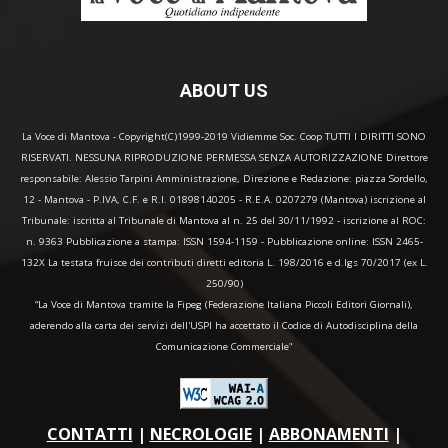
ABOUT US
La Voce di Mantova - Copyright(C)1999-2019 Vidiemme Soc. Coop TUTTI I DIRITTI SONO
RISERVATI. NESSUNA RIPRODUZIONE PERMESSA SENZA AUTORIZZAZIONE Direttore
responsabile: Alessio Tarpini Amministrazione, Direzione e Redazione: piazza Sordello,
12 - Mantova - P.IVA, C.F. e R.I. 01898140205 - R.E.A. 0207279 (Mantova) iscrizione al
Tribunale: iscritta al Tribunale di Mantova al n. 25 del 30/11/1992 - iscrizione al ROC:
n. 9363 Pubblicazione a stampa: ISSN 1594-1159 - Pubblicazione online: ISSN 2465-
132X La testata fruisce dei contributi diretti editoria L. 198/2016 e d.lgs 70/2017 (ex L.
250/90)
“La Voce di Mantova tramite la Fipeg (Federazione Italiana Piccoli Editori Giornali),
aderendo alla carta dei servizi dell'USPI ha accettato il Codice di Autodisciplina della
Comunicazione Commerciale"
CONTATTI
|
NECROLOGIE
|
ABBONAMENTI
|