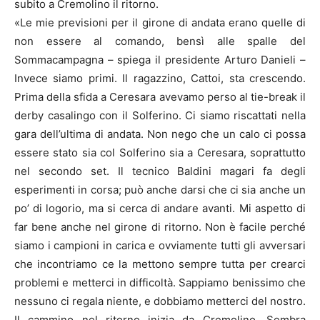
subito a Cremolino il ritorno.
«Le mie previsioni per il girone di andata erano quelle di
non essere al comando, bensì alle spalle del
Sommacampagna – spiega il presidente Arturo Danieli –
Invece siamo primi. Il ragazzino, Cattoi, sta crescendo.
Prima della sfida a Ceresara avevamo perso al tie-break il
derby casalingo con il Solferino. Ci siamo riscattati nella
gara dell’ultima di andata. Non nego che un calo ci possa
essere stato sia col Solferino sia a Ceresara, soprattutto
nel secondo set. Il tecnico Baldini magari fa degli
esperimenti in corsa; può anche darsi che ci sia anche un
po’ di logorio, ma si cerca di andare avanti. Mi aspetto di
far bene anche nel girone di ritorno. Non è facile perché
siamo i campioni in carica e ovviamente tutti gli avversari
che incontriamo ce la mettono sempre tutta per crearci
problemi e metterci in difficoltà. Sappiamo benissimo che
nessuno ci regala niente, e dobbiamo metterci del nostro.
Il cammino nel ritorno inizia da Cremolino. Sembra