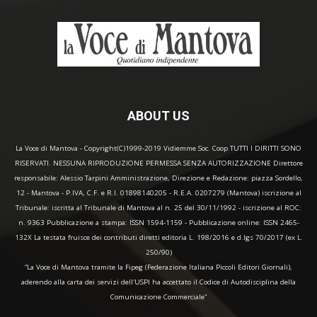
ABOUT US
La Voce di Mantova - Copyright(C)1999-2019 Vidiemme Soc. Coop TUTTI I DIRITTI SONO
RISERVATI. NESSUNA RIPRODUZIONE PERMESSA SENZA AUTORIZZAZIONE Direttore
responsabile: Alessio Tarpini Amministrazione, Direzione e Redazione: piazza Sordello,
12 - Mantova - P.IVA, C.F. e R.I. 01898140205 - R.E.A. 0207279 (Mantova) iscrizione al
Tribunale: iscritta al Tribunale di Mantova al n. 25 del 30/11/1992 - iscrizione al ROC:
n. 9363 Pubblicazione a stampa: ISSN 1594-1159 - Pubblicazione online: ISSN 2465-
132X La testata fruisce dei contributi diretti editoria L. 198/2016 e d.lgs 70/2017 (ex L.
250/90)
“La Voce di Mantova tramite la Fipeg (Federazione Italiana Piccoli Editori Giornali),
aderendo alla carta dei servizi dell'USPI ha accettato il Codice di Autodisciplina della
Comunicazione Commerciale"