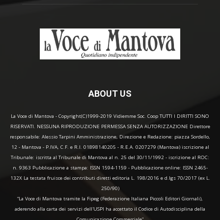
ABOUT US
La Voce di Mantova - Copyright(C)1999-2019 Vidiemme Soc. Coop TUTTI I DIRITTI SONO
RISERVATI. NESSUNA RIPRODUZIONE PERMESSA SENZA AUTORIZZAZIONE Direttore
responsabile: Alessio Tarpini Amministrazione, Direzione e Redazione: piazza Sordello,
12 - Mantova - P.IVA, C.F. e R.I. 01898140205 - R.E.A. 0207279 (Mantova) iscrizione al
Tribunale: iscritta al Tribunale di Mantova al n. 25 del 30/11/1992 - iscrizione al ROC:
n. 9363 Pubblicazione a stampa: ISSN 1594-1159 - Pubblicazione online: ISSN 2465-
132X La testata fruisce dei contributi diretti editoria L. 198/2016 e d.lgs 70/2017 (ex L.
250/90)
“La Voce di Mantova tramite la Fipeg (Federazione Italiana Piccoli Editori Giornali),
aderendo alla carta dei servizi dell'USPI ha accettato il Codice di Autodisciplina della
Comunicazione Commerciale"